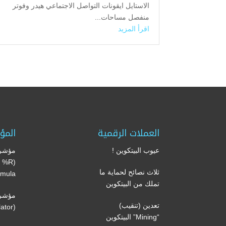
الاستايل ايقونات التواصل الاجتماعي هيدر وفوتر
منفصل مساحات...
اقرأ المزيد
العملات الرقمية
المؤ
عيوب البيتكوين !
مؤشر 
’s %R
ثلاث نصائح لحماية ما
mula)
تملك من البيتكوين
مؤشر 
تعدين (تنقيب)
(Volume oscillator)
“Mining” البيتكوين