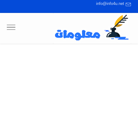
info@info4u.net