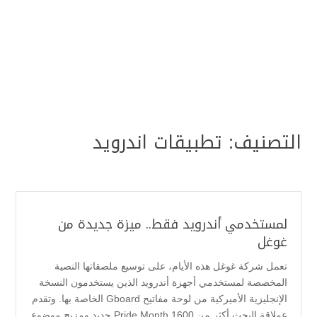
التصنيف:
تطبيقات اندرويد
لمستخدمي أندرويد فقط.. ميزة جديدة من
غوغل
تعمل شركة غوغل هذه الأيام، على توسيع ملصقاتها النصية
المخصصة لمستخدمي أجهزة أندرويد الذين يستخدمون النسخة
الإنجليزية الأميركية من لوحة مفاتيح Gboard الخاصة بها. وتقدم
عملاقة البحث أكثر من 1600 Pride Month جديد ومزيج موضوع