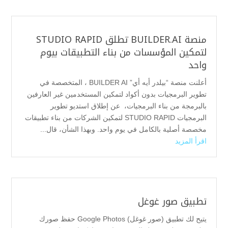
منصة BUILDER.AI تطلق STUDIO RAPID
لتمكين المؤسسات من بناء التطبيقات بيوم
واحد
أعلنت منصة “بيلدر أيه أي” BUILDER AI ، المتخصصة في
تطوير البرمجيات بدون أكواد لتمكين المستخدمين غير العارفين
بالبرمجة من بناء البرمجيات، عن إطلاق استديو تطوير
البرمجيات STUDIO RAPID لتمكين الشركات من بناء تطبيقات
مخصصة أصلية بالكامل في يوم واحد. وبهذا الشأن، قال...
اقرأ المزيد
تطبيق صور غوغل
يتيح لك تطبيق (صور غوغل) Google Photos حفظ صورك