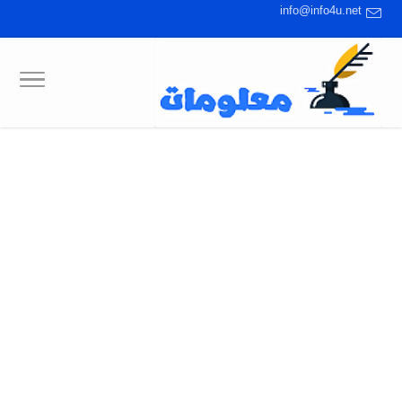
info@info4u.net