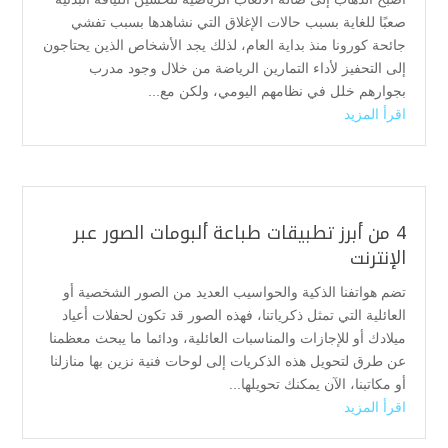
صعبًا للغاية بسبب حالات الإغلاق التي نشاهدها بسبب تفشي
جائحة كورونا منذ بداية العام، لذلك يجد الأشخاص الذين يحتاجون
إلى التحفيز لأداء التمارين الرياضة من خلال وجود مدرب
بجوارهم خلل في نظامهم اليومي، ولكن مع...
اقرأ المزيد
4 من أبرز تطبيقات طباعة ألبومات الصور عبر
الإنترنت
تضم هواتفنا الذكية والحواسيب العديد من الصور الشخصية أو
العائلية التي تمثل ذكرياتنا، فهذه الصور قد تكون لحفلات أعياد
ميلادك أو للإجازات والمناسبات العائلية، ودائما ما يبحث معظمنا
عن طرق لتحويل هذه الذكريات إلى لوحات فنية نزين بها منازلنا
أو مكاتبنا، الآن يمكنك تحويلها...
اقرأ المزيد