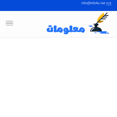
info@info4u.net