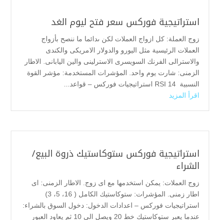
استراتيجية فوركس سعر فتح ليوم الغد
زوج العملة: كل ازواج العملات لكن ىدائما ما ننصح بأزواج
العملات الرئيسية مثل اليورو والدولار الامريكى والكندى
والاسترالى الفرنك السويسرى الاسترلينى والين اليابانى. الاطار
الزمنى: شارت يوم واحد. المؤشرات المستخدمة: مؤشر القوة
النسبية RSI 14 استراتيجيات فوركس – قواعد...
اقرأ المزيد
استراتيجية فوركس ستوكاستيك ذروة البيع/
الشراء
زوج العملات: يمكن استخدمها مع اى زوج. الاطار الزمنى: اى
اطار زمنى. المؤشرات: ستوكاستيك الكامل ( 16، 5، 3)
استراتيجيات فوركس – اعدادات الدخول: دخول السوق بالشراء:
عندما يعبر ستوكاستيك خط 20 ويصل الى 10 ثم يعاود العبور