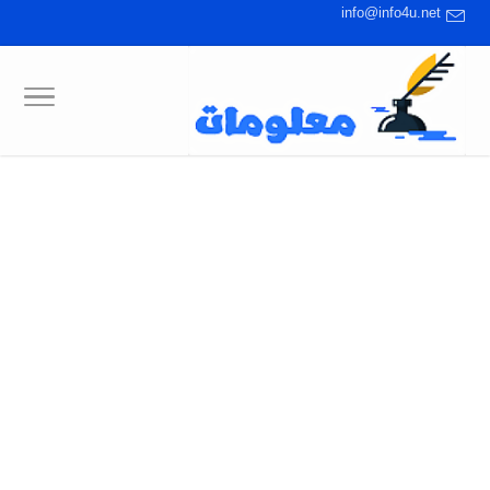
info@info4u.net