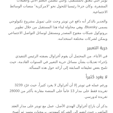
تويتر التي تتعلق بالمستقبل، والتي تتضمن التعلم الآلي والعملات
المشفرة، وكان جزءا رئيسيا للتحول نحو “لامركزية” منصات الوسائط
الاجتماعية.
والجدير بالذكر أنه دافع عن تويتر وحث على تمويل مشروع تكنولوجي
يسمى Bluesky، وهي محاولة لبناء هذا المستقبل من خلال تطوير
بروتوكول شبكات مفتوح المصدر ومستقل لوسائل التواصل الاجتماعي
ويمكن لشركات مختلفة استخدامه.
حرية التعبير
في الأثناء، من المحتمل أن يقوم أغراوال بصفته الرئيس التنفيذي
بإجراء تعديلات بشأن مسائل حرية التعبير في السنوات القادمة، حيث
تلمح بعض تعليقاته السابقة إلى آرائه حول هذه المسألة.
لا يغرد كثيراً
ورغم عمله في تويتر إلا أن أغراوال لا يغرد كثيراً، حيث غرّد 3239
تغريدة فقط على مدار 13 عاماً على المنصة مقارنة بأكثر من 28000
تغريدة لدورسي.
يذكر أن باراج أغراوال الهندي الأصل، عمل مع تويتر على مدار العقد
الماضي، حيث انضم إلى الشركة كمهندس برمجيات متميز ثم أصبح