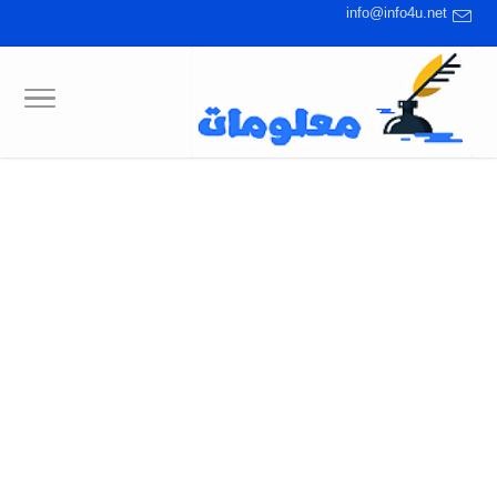
info@info4u.net