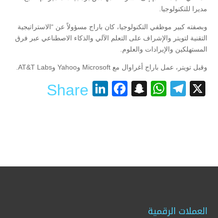
مديرا للتكنولوجيا.
وبصفته كبير موظفي التكنولوجيا، كان باراج مسؤولاً عن “الاستراتيجية
التقنية لتويتر والإشراف على التعلم الآلي والذكاء الاصطناعي عبر فرق
المستهلكين والإيرادات والعلوم.
وقبل تويتر، عمل باراج أغراوال مع Microsoft وYahoo وAT&T Labs.
LinkedIn
Facebook
Snapchat
WhatsApp
Telegram
X
Share
العملات الرقمية