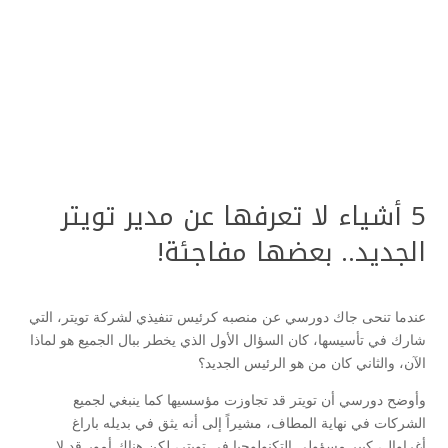
5 أشياء لا تعرفها عن مدير تويتر
الجديد.. بعضها مفاجئة!
عندما تنحى جاك دورسي عن منصبه كرئيس تنفيذي لشركة تويتر، التي
شارك في تأسيسها، كان السؤال الأول الذي يخطر ببال الجميع هو لماذا
الآن، والثاني كان من هو الرئيس الجديد؟
وأوضح دورسي أن تويتر قد تجاوزت مؤسسيها كما ينبغي لجميع
الشركات في نهاية المطاف، مشيراً إلى أنه يثق في بديله باراغ
أغراوال، كبير مسؤولي التكنولوجيا في تويتر، لكن هناك أمور قد لا