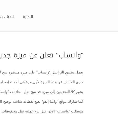
البداية
المقالات 
“واتساب” تعلن عن ميزة جدي
يعمل تطبيق التراسل “واتساب” على ميزة منتظرة تتيح لم
جرى الكشف عن هذه الميزة لأول مرة في أحدث إصدار تجريبي من “واتساب”، الذي يحمل رقم (22.2.74) ال
يشير كلا التحديثين إلى ميزة قد تتيح نقل محادثات “واتساب” من 
كما شارك موقع “وابيتا إنفو” بضع لقطات شاشة توضح الش
سيطلب “واتساب” الإذن قبل بدء عملية نقل محفوظات الد