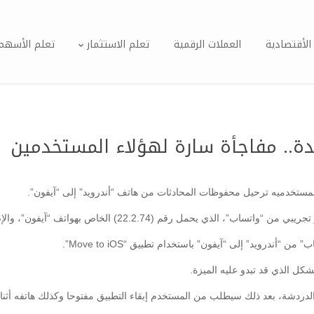
الأقتصادية
العملات الرقمية
تعلم الاستثمار
تعلم الأسهم
دة.. مفاجأة سارة لهؤلاء المستخدمين
ستخدميه ترحيل ‏محفوظات المحادثات من هاتف “أندرويد” إلى “آيفون”.‏
خاص بهواتف “آيفون”، والإصدار التجريبي (2.21.20.11) لهواتف “أندرويد”.
“أندرويد” إلى “آيفون” باستخدام تطبيق “Move to iOS”.
كل الذي قد تبدو عليه الميزة.
ردشة، بعد ذلك سيطلب من المستخدم إبقاء التطبيق مفتوحا وكذلك هاتفه أثناء