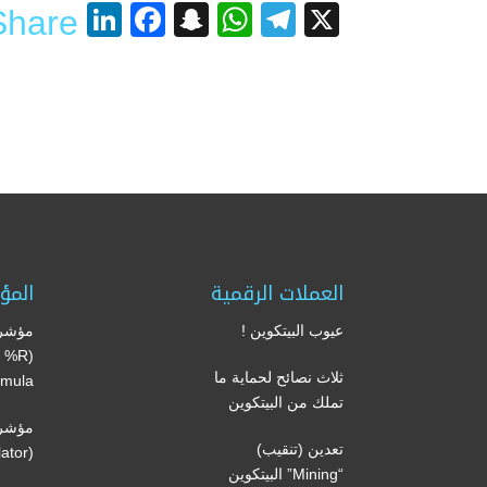
nkedIn
acebook
Snapchat
WhatsApp
Telegram
X
Share
العملات الرقمية
المؤ
عيوب البيتكوين !
مؤشر 
’s %R
ثلاث نصائح لحماية ما
mula)
تملك من البيتكوين
مؤشر 
تعدين (تنقيب)
(Volume oscillator)
“Mining” البيتكوين