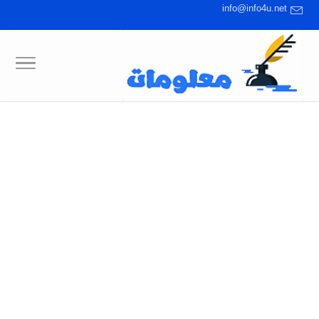
info@info4u.net