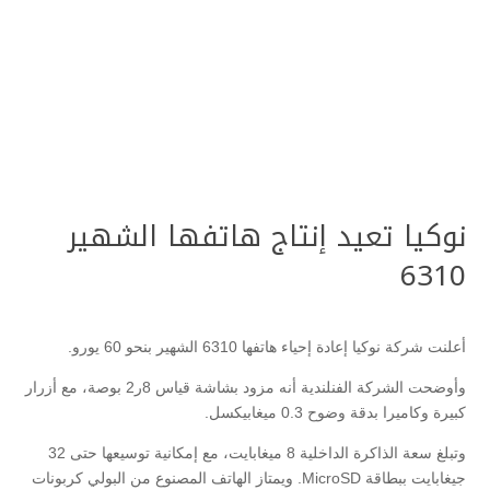
نوكيا تعيد إنتاج هاتفها الشهير
6310
أعلنت شركة نوكيا إعادة إحياء هاتفها 6310 الشهير بنحو 60 يورو.
وأوضحت الشركة الفنلندية أنه مزود بشاشة قياس 8ر2 بوصة، مع أزرار
كبيرة وكاميرا بدقة وضوح 0.3 ميغابيكسل.
وتبلغ سعة الذاكرة الداخلية 8 ميغابايت، مع إمكانية توسيعها حتى 32
جيغابايت ببطاقة MicroSD. ويمتاز الهاتف المصنوع من البولي كربونات