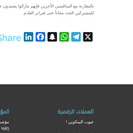
بالمقارنة مع المنافسين الأخرين فإنهم مازالوا يعتمدون 
للمشتركين الجدد مجاناً حتى فبراير القادم.
nkedIn
acebook
Snapchat
WhatsApp
Telegram
X
Share
العملات الرقمية
المؤ
عيوب البيتكوين !
مؤشر 
’s %R