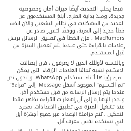
فيما يجلب التحديث أيضًا ميزات أمان وخصوصية
جديدة، ومنذ بداية الطرح، أبلغ المستخدمون عن
العديد من المشكلات في نظام التشغيل والآن انضم
خطأ جديد إلى العربة، ووفقًا لتقرير صادر عن
MacRumors ، فإن الخطأ في تطبيق الرسائل يرسل
إعلامات بالقراءة حتى عندما يتم تعطيل الميزة من
قبل المستخدم.
وبالنسبة لأولئك الذين لا يعرفون ، فإن إيصالات
الاستلام تشبه تمامًا العلامات الزرقاء التي يمكن
للمرء رؤيتها أثناء استخدام WhatsApp، ويتحول نص
“تم التسليم” الموجود أسفل iMessage إلى “قراءة”
عندما يتم إرسال الرسالة من قبل مستخدم آخر،
وتجدر الإشارة إلى أن إشعارات القراءة تظهر فقط
عند تشغيل الميزة في تطبيق الإعدادات. بمجرد
التمكين ، تتم مزامنة الإعداد عبر جميع أجهزة أبل
التي تستخدم نفس معرف أبل.