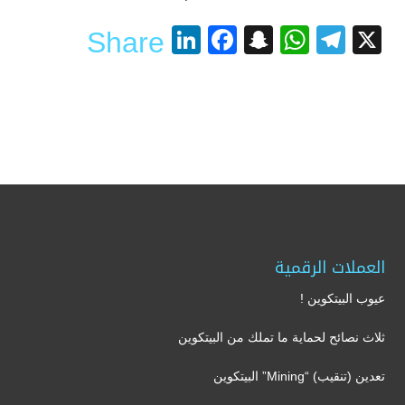
LinkedIn
Facebook
Snapchat
WhatsApp
Telegram
X
Share
العملات الرقمية
عيوب البيتكوين !
ثلاث نصائح لحماية ما تملك من البيتكوين
تعدين (تنقيب) “Mining” البيتكوين