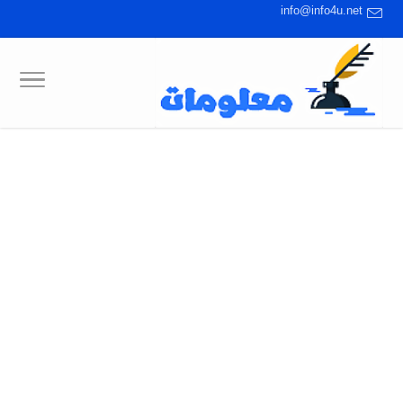
info@info4u.net