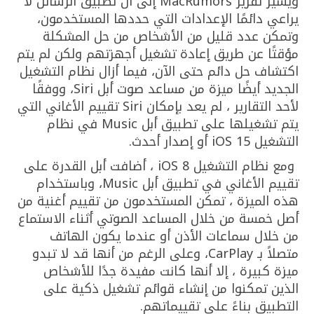
ويشير تقرير MacRumors إلى أن تطبيق الرسائل لا
يراعي دائمًا الإعدادات التي حددها المستخدمون،
وتمكن عدد قليل من الأشخاص من حل المشكلة
مؤقتًا عن طريق إعادة تشغيل أجهزتهم ولكن لم يتم
اكتشاف حل دائم حتى الآن، فيما أزال نظام التشغيل
الجديد أيضًا ميزة من مساعد صوت أبل Siri، ووفقًا
لأحد التقارير ، لم يعد بإمكان Siri تقييم الأغاني التي
يتم تشغيلها على تطبيق أبل Music في نظام
التشغيل iOS 15 أو إصدار أحدث.
ومع نظام التشغيل iOS 8 ، أضافت أبل القدرة على
تقييم الأغاني في تطبيق أبل Music، وباستخدام
هذه الميزة ، تمكن المستخدمون من تقييم أغنية من
أصل خمسة من خلال المساعد الصوتي أثناء الاستماع
من خلال سماعات الأذن أو عندما يكون الهاتف
متصلاً بـ CarPlay، وعلى الرغم من أنها قد لا تبدو
ميزة كبيرة ، إلا أنها كانت مفيدة جدًا للأشخاص
الذين تمكنوا من إنشاء قوائم تشغيل ذكية على
التطبيق بناءً على تقييماتهم.