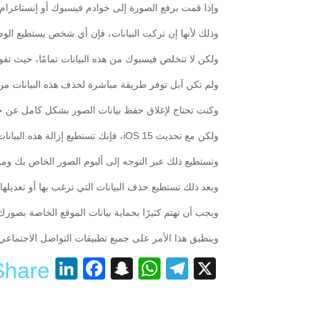
وإذا قمت برفع الصورة إلى خوادم فيسبوك أو إنستاغرام،
وذلك لأنها إن تركت البيانات، فإن أي شخص يستطيع الوص
ولكن لا تتخلص فيسبوك من هذه البيانات تمامًا، حيث ت
ولم تكن آبل توفر طريقة مباشرة لحذف هذه البيانات من 
وكنت تحتاج لإغلاق حفظ بيانات الصور بشكل كامل عن جم
ولكن مع تحديث iOS 15، فإنك تستطيع إزالة هذه البيانات عن صورة بعينها بدلًا من إزالتها من جميع الصور.
وتستطيع ذلك عبر التوجه إلى ألبوم الصور الخاص بك ومن ثم الضغط على علام
وبعد ذلك تستطيع حذف البيانات التي ترغب بها أو تعديله
ويجب أن تهتم كثيرًا بحماية بيانات الموقع الخاصة بص
وينطبق هذا الأمر على جميع تطبيقات التواصل الاجتماعي
nkedIn
acebook
Snapchat
WhatsApp
Telegram
X
Share