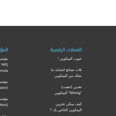
العملات الرقمية
المؤ
عيوب البيتكوين !
مؤشر 
’s %R
ثلاث نصائح لحماية ما
mula)
تملك من البيتكوين
مؤشر 
تعدين (تنقيب)
(Volume oscillator)
“Mining” البيتكوين
مؤشر 
كيف يمكن تخزين
(Volatility Chaikins)
البيتكوين الخاص بك ؟
مؤشر