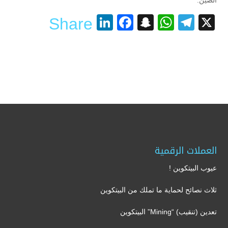
الصين.
LinkedIn
Facebook
Snapchat
WhatsApp
Telegram
X
Share
العملات الرقمية
عيوب البيتكوين !
ثلاث نصائح لحماية ما تملك من البيتكوين
تعدين (تنقيب) “Mining” البيتكوين