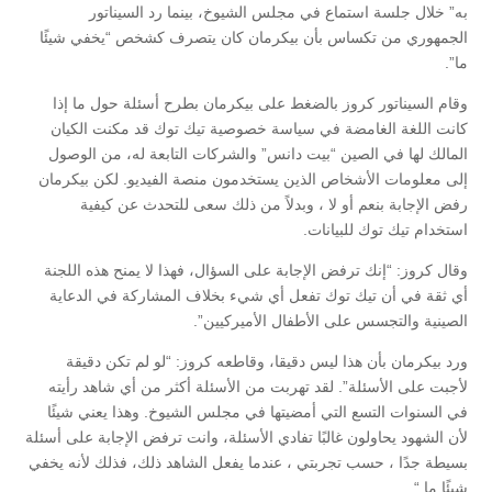
به” خلال جلسة استماع في مجلس الشيوخ، بينما رد السيناتور
الجمهوري من تكساس بأن بيكرمان كان يتصرف كشخص “يخفي شيئًا
ما”.
وقام السيناتور كروز بالضغط على بيكرمان بطرح أسئلة حول ما إذا
كانت اللغة الغامضة في سياسة خصوصية تيك توك قد مكنت الكيان
المالك لها في الصين “بيت دانس” والشركات التابعة له، من الوصول
إلى معلومات الأشخاص الذين يستخدمون منصة الفيديو. لكن بيكرمان
رفض الإجابة بنعم أو لا ، وبدلاً من ذلك سعى للتحدث عن كيفية
استخدام تيك توك للبيانات.
وقال كروز: “إنك ترفض الإجابة على السؤال، فهذا لا يمنح هذه اللجنة
أي ثقة في أن تيك توك تفعل أي شيء بخلاف المشاركة في الدعاية
الصينية والتجسس على الأطفال الأميركيين”.
ورد بيكرمان بأن هذا ليس دقيقا، وقاطعه كروز: “لو لم تكن دقيقة
لأجبت على الأسئلة”. لقد تهربت من الأسئلة أكثر من أي شاهد رأيته
في السنوات التسع التي أمضيتها في مجلس الشيوخ. وهذا يعني شيئًا
لأن الشهود يحاولون غالبًا تفادي الأسئلة، وانت ترفض الإجابة على أسئلة
بسيطة جدًا ، حسب تجربتي ، عندما يفعل الشاهد ذلك، فذلك لأنه يخفي
شيئًا ما “.