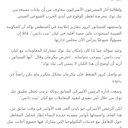
ولطالما أثار المشرعون الأميركيون مخاوف من أن بيانات مستخدمي
تيك توك معرضة لخطر الوقوع في أيدي الحزب الشيوعي الصيني.
واستشهد السيناتور كروز بتقارير إعلامية في أغسطس تؤكد أن الحكومة
الصينية استحوذت على حصة أقلية في كيان “بيت دانس”، قائلا إن
مسؤولًا شيوعيًا يترأس الآن مجلس إدارتها.
وعند سؤاله عما إذا كان بإمكان تيك توك مشاركة المعلومات مع كيان
“بيت دانس” بموجب سياساته ، اعترض بيكرمان.وقال: “أيها السيناتور ،
أريد أن أوضح أن هذا الكيان لا ينتمي إلى تيك توك”.
ثم واصل كروز الضغط على بيكرمان بشكل متكرر ولم يكن راضياً عن
ردوده.
وسعت إدارة الرئيس الأميركي السابق دونالد ترمب لحظر تطبيق تيك
توك من خلال أمر تنفيذي لتقييد المعاملات مع كيان “بيت دانس”.
لكن الرئيس الأميركي جو بايدن ألغى هذه الأوامر في وقت سابق من
هذا العام، واستبدلها بأوامر تنفيذية جديدة لإنشاء إطار لتحليل المخاطر
حول التعامل مع خدمات التكنولوجيا التي يشارك فيها خصوم أجانب مثل