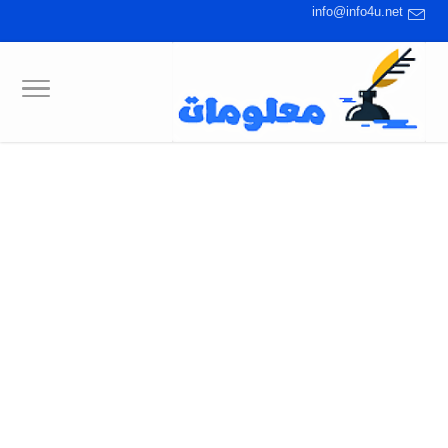
info@info4u.net