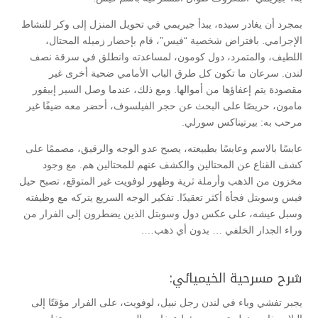
بمجرد أن يغادر سيده، يبدأ جيريمي في تحويل المنزل إلى وكر للنشاط
الإجرامي. بافتراض شخصية “فيس”، قام بإحضار زميله المحتال،
اللطيف، والمتمرد، دول كومون، لمساعدته وانطلق في سرقة نصف
لندن. سرعان ما تكون كل طرق الباب الأمامي ضحية أخرى غير
مقصودة يتم إعفاؤها من أموالها. ومع ذلك، عندما وصل السير إبيقور
مامون، حريصًا على البحث عن حجر الفيلسوف، أحضر معه ضيفًا غير
مرحب به: بيرتيناكس سورلي.
عابسًا بالاسم وعابسًا بطبيعته، يصبح عدو الوجه والرقيق، مصممًا على
كشف القناع عن المحتالين والكشف عنهم للمحتالين هم. مع وجود
مخزون من الذهب وأرملة ثرية وظهور لوفويت غير المتوقع، تصبح حيل
فيس وسوبتل فجأة أكثر تعقيدًا. تفكير الوجه السريع يتركه مع وظيفته
وسبل عيشه، على عكس دول وسوبتل الذين يضطرون إلى الفرار من
وراء الجدار الخلفي … بدون أي ذهب….
شرح مسرحية الخيميائي:
يجبر تفشي وباء في لندن رجل نبيل، لوفويت، على الفرار مؤقتًا إلى