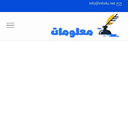
info@info4u.net