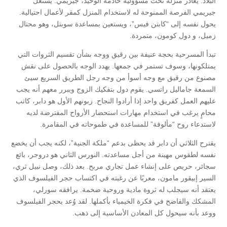
البلاد. يغادر منزله تحت مسؤولية خادمه الوحيد، جيريمي. يستغل
جيريمي الفرصة الممنوحة له لاستخدام المنزل كمقر لأعمال احتيالية.
يحول نفسه إلى “كابتن فيس”، ويستعين بمساعدة سوبتل، وهو محتال
زميل، و دول كومون، متمردة.
تبدأ المسرحية بحجة عنيفة بين رقيق ووجه بشأن تقسيم الثروات التي
يمتلكونها، وسوف تستمر في جمعها. يهدد الوجه بالحصول على نقش
مصنوع من رقيق مع وجه أسوأ من وجه رجل الطريق السريع سيئ
السمعة جاماليل راتسي. يقوم دول بتفكيك الزوج ويبرر معهم أنه يجب
عليهم العمل كفريق واحد إذا أرادوا النجاح. زبونهم الأول هو دابر، كاتب
محامٍ يرغب في استخدام مهارات استحضار الأرواح المفترضة لديه
لاستدعاء روح “مألوفة” للمساعدة في طموحاته في المقامرة.
يقترح الثلاثي أن دابر قد يحظى بدعم “ملكة الجنية”، لكنه يجب أن يخضع
نفسه لطقوس مهينة من أجل مساعدته. النورس الثاني هو دروجر، بائع
سجائر، حريص على إنشاء عمل تجاري مربح. بعد ذلك، وصل نبيل ثري،
السير إبيقور مامون، معربًا عن رغبته في اكتساب حجر الفيلسوف الذي
يعتقد أنه سيجلب له ثروة مادية وروحية ضخمة. يرافقه سورلي،
المشكك والفاضح في فكرة الخيمياء بأكملها. لقد وُعد بحجر الفيلسوف
ووعد بأنه سيحول كل المعادن الأساسية إلى ذهب.