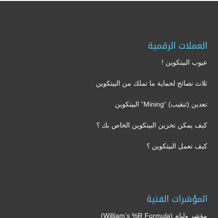
العملات الرقمية
عيوب البيتكوين !
ثلاث نصائح لحماية ما تملك من البيتكوين
تعدين (تنقيب) “Mining” البيتكوين
كيف يمكن تخزين البيتكوين الخاص بك ؟
كيف تعمل البيتكوين ؟
المؤشرات الفنية
مؤشر وليام (William’s %R Formula)