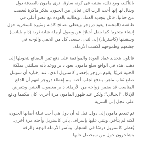
بالتأكيد، ومع ذلك، يشتبه في كونه سارق. ترى مامون بالصدفة دول
ويقال لها إنها أخت الرب التي تعاني من الجنون. يبتكر ماكرة ليغضب
من حنانيا، قائل بتجديد العماد، ويطالبه بالعودة مع عضو أعلى في
طائفته (المحنة). يعود دروجر ويعطي نصائح كاذبة ومثيرة للسخرية حول
إنشاء متجره؛ كما ينقل أخبارًا عن وصول أرملة شابة ثرية (دام بليانت)
وشقيقها (كاستريل) إلى لندن. يسعى كل من الخفي والوجه في
جشعهم وطموحهم لكسب الأرملة.
قائلون بتجديد عماد العودة والموافقة على دفع ثمن البضائع لتحويلها إلى
ذهب. هذه في الواقع سلع مامون. يعود دابر ووعد بأنه سيلتقي بملكة
الجنية قريبًا. يقوم دروجر بإحضار كاستريل الذي، عند إخباره أن سوبتل
صانع ثقاب ماهر، يندفع لجلب أخته. يتم إعطاء دروجر لفهم أن الدفع
المناسب قد يضمن زواجه من الأرملة. دابر معصوب العينين ويتعرض
للإذلال “الخيالي”؛ ولكن عند ظهور المامون مرة أخرى، كان مكمما ودفع
على عجل إلى السرية.
تم تقديم مامون إلى دول. قيل له أن دول هي أخت نبيلة أصابها الجنون،
لكنه لم يتأخر، ويثني عليها بإسراف. يأتي كاستريل وأخته مرة أخرى.
يُعطى كاستريل درسًا في الشجار، وتأسر الأرملة الوجه والرقة.
يتشاجرون حول من سيحصل عليها.