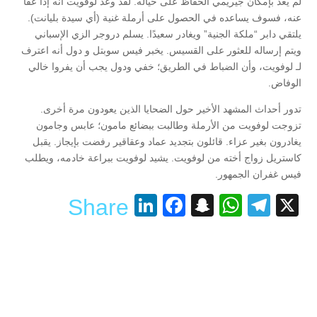
لم يعد بإمكان جيريمي الحفاظ على خياله. لقد وعد لوفويت أنه إذا عفا
عنه، فسوف يساعده في الحصول على أرملة غنية (أي سيدة بليانت).
يلتقي دابر “ملكة الجنية” ويغادر سعيدًا. يسلم دروجر الزي الإسباني
ويتم إرساله للعثور على القسيس. يخبر فيس سوبتل و دول أنه اعترف
لـ لوفويت، وأن الضباط في الطريق؛ خفي ودول يجب أن يفروا خالي
الوفاض.
تدور أحداث المشهد الأخير حول الضحايا الذين يعودون مرة أخرى.
تزوجت لوفويت من الأرملة وطالبت ببضائع مامون؛ عابس وجامون
يغادرون بغير عزاء. قائلون بتجديد عماد وعقاقير رفضت بإيجاز. يقبل
كاستريل زواج أخته من لوفويت. يشيد لوفويت ببراعة خادمه، ويطلب
فيس غفران الجمهور.
LinkedIn
Facebook
Snapchat
WhatsApp
Telegram
X
Share