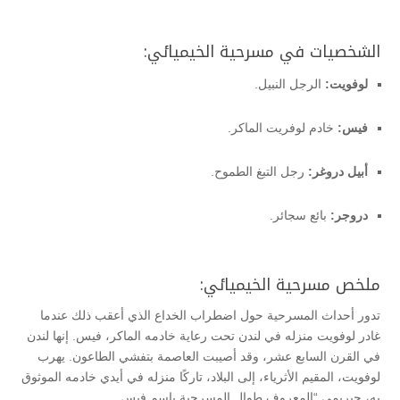
الشخصيات في مسرحية الخيميائي:
لوفويت:
الرجل النبيل.
فيس:
خادم لوفريت الماكر.
أبيل دروغر:
رجل التبغ الطموح.
دروجر:
بائع سجائر.
ملخص مسرحية الخيميائي:
تدور أحداث المسرحية حول اضطراب الخداع الذي أعقب ذلك عندما
غادر لوفويت منزله في لندن تحت رعاية خادمه الماكر، فيس. إنها لندن
في القرن السابع عشر، وقد أصيبت العاصمة بتفشي الطاعون. يهرب
لوفويت، المقيم الأثرياء، إلى البلاد، تاركًا منزله في أيدي خادمه الموثوق
به، جيريمي “المعروف طوال المسرحية باسم فيس.