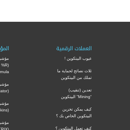
العملات الرقمية
المؤ
عيوب البيتكوين !
مؤشر 
’s %R
ثلاث نصائح لحماية ما
mula)
تملك من البيتكوين
مؤشر 
تعدين (تنقيب)
(Volume oscillator)
“Mining” البيتكوين
مؤشر 
كيف يمكن تخزين
(Volatility Chaikins)
البيتكوين الخاص بك ؟
مؤشر
كيف تعمل البيتكوين ؟
(TRIX)