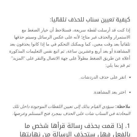
كيفية تعيين سناب للحذف تلقائيا:
إذا كنت قد أرسلت لقطة سريعة، فستلاحظ أن خيار الضغط مع
الاستمرار والحذف غير متاح؛ لأنه على عكس الرسائل وسيتم حذفها
تلقائياً بعد وقت معين، كما ويمكنك التحكم في ما إذا كانوا يحذفون بعد
المشاهدة أو بعد أربع وعشرين ساعة، ثم اتبع نفس التعليمات المذكورة
أعلاه عن طريق الضغط مطولاً على جهة الاتصال والنقر على “المزيد”
ثم قم بما يلي:
انقر على حذف الدردشات.
اختر بعد المشاهدة.
ملاحظة:
سيؤدي القيام بذلك إلى تعيين اللقطات الموجودة داخل تلك
المحادثة في السناب شات على الحذف بمجرد فتح المستلم وعرضها.
1. إذا قمت بحذف رسالة قرأها شخص ما
بالفعل فهل ستحذف الرسالة من نهايتها