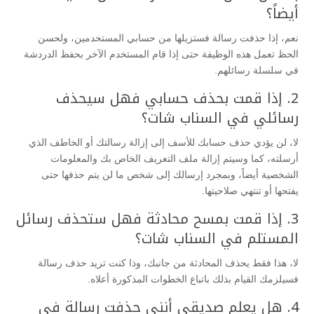
أيضاً؟
نعم، إذا حذفت رسالة فستزيلها من حسابي المستخدمين، ولحسن
الحظ تعمل هذه الوظيفة حتى إذا قام المستخدم الآخر بحفظ الدردشة
في سلسلة رسائلهم.
2. إذا قمت بحذف حسابي فهل سيحذف
رسائلي في السناب شات؟
لا، لن يؤدي حذف حسابك للأسف إلى إزالة رسالتك أو الخاطف الذي
أرسلته، كما وسيتم إزالة ملف التعريف الخاص بك والمعلومات
الشخصية أيضاً، وبمجرد إرسالك إلى شخص ما لن يتم حذفها حتى
يفتحها أو تنتهي صلاحيتها.
3. إذا قمت بمسح محادثة فهل ستحذف رسائل
المستلم في السناب شات؟
لا، هذا فقط يحذف المحادثة من جانبك، وذا كنت تريد حذف رسالة
فسيلزمك القيام بذلك باتباع الخطوات المذكورة أعلاه.
4. هل يعلم صديقي أنني حذفت رسالة في