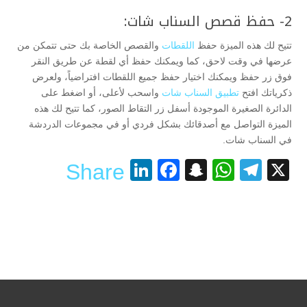
2- حفظ قصص السناب شات:
تتيح لك هذه الميزة حفظ
اللقطات
والقصص الخاصة بك حتى تتمكن من
عرضها في وقت لاحق، كما ويمكنك حفظ أي لقطة عن طريق النقر
فوق زر حفظ ويمكنك اختيار حفظ جميع اللقطات افتراضياً، ولعرض
ذكرياتك افتح
تطبيق السناب شات
واسحب لأعلى، أو اضغط على
الدائرة الصغيرة الموجودة أسفل زر التقاط الصور، كما تتيح لك هذه
الميزة التواصل مع أصدقائك بشكل فردي أو في مجموعات الدردشة
في السناب شات.
LinkedIn
Facebook
Snapchat
WhatsApp
Telegram
X
Share