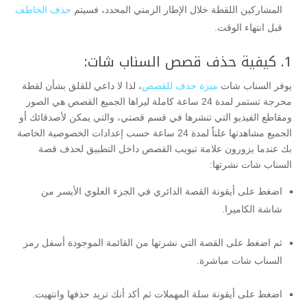
المشاركين اللقطة خلال الإطار الزمني المحدد، فسيتم
حذف الخاطف
قبل انتهاء الوقت.
1. كيفية حذف قصص السناب شات:
يوفر السناب شات
ميزة حذف للقصص
، لذا لا داعي للقلق بشأن لقطة
محرجة تستمر لمدة 24 ساعة كاملة ليراها الجميع القصص هي الصور
ومقاطع الفيديو التي تنشرها في قسم قصتي، والتي يمكن لأصدقائك أو
الجميع مشاهدتها علناً لمدة 24 ساعة حسب إعدادات الخصوصية الخاصة
بك عندما يزورون علامة تبويب القصص داخل التطبيق لحذف قصة
السناب شات نشرتها:
اضغط على أيقونة القصة الدائري في الجزء العلوي الأيسر من
شاشة الكاميرا.
ثم اضغط على القصة التي نشرتها من القائمة الموجودة أسفل رمز
السناب شات مباشرة.
اضغط على أيقونة سلة المهملات ثم أكد أنك تريد حذفها وانتهيت.