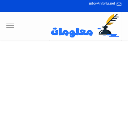
info@info4u.net