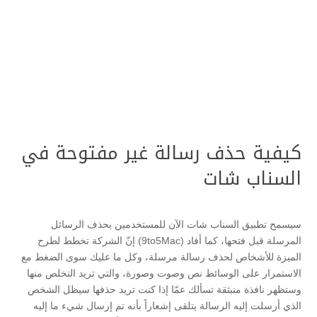
كيفية حذف رسالة غير مفتوحة في
السناب شات
سيسمح تطبيق السناب شات الآن للمستخدمين بحذف الرسائل
المرسلة قبل فتحها، كما أفاد (9to5Mac) إنّ الشركة تخطط لطرح
الميزة للأشخاص لحذف رسالة مرسلة، وكل ما عليك سوى الضغط مع
الاستمرار على الوسائط نص وصوت وصورة، والتي تريد التخلص منها
وستظهر نافذة منبثقة تسألك عمّا إذا كنت تريد حذفها سيظل الشخص
الذي أرسلت إليه الرسالة يتلقى إشعاراً بأنه تم إرسال شيء ما إليه