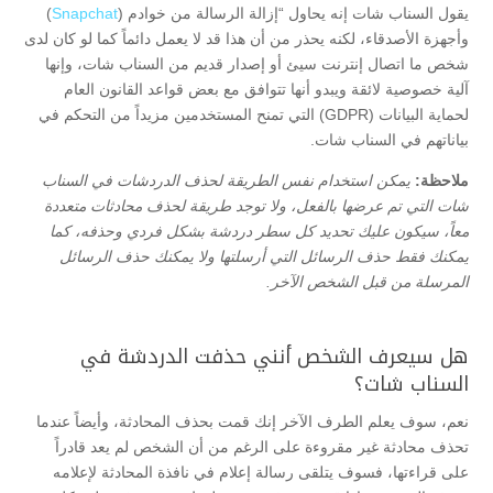
يقول السناب شات إنه يحاول “إزالة الرسالة من خوادم (
Snapchat
)
وأجهزة الأصدقاء، لكنه يحذر من أن هذا قد لا يعمل دائماً كما لو كان لدى
شخص ما اتصال إنترنت سيئ أو إصدار قديم من السناب شات، وإنها
آلية خصوصية لائقة ويبدو أنها تتوافق مع بعض قواعد القانون العام
لحماية البيانات (GDPR) التي تمنح المستخدمين مزيداً من التحكم في
بياناتهم في السناب شات.
ملاحظة:
يمكن استخدام نفس الطريقة لحذف الدردشات في السناب
شات التي تم عرضها بالفعل، ولا توجد طريقة لحذف محادثات متعددة
معاً، سيكون عليك تحديد كل سطر دردشة بشكل فردي وحذفه، كما
يمكنك فقط حذف الرسائل التي أرسلتها ولا يمكنك حذف الرسائل
المرسلة من قبل الشخص الآخر.
هل سيعرف الشخص أنني حذفت الدردشة في
السناب شات؟
نعم، سوف يعلم الطرف الآخر إنك قمت بحذف المحادثة، وأيضاً عندما
تحذف محادثة غير مقروءة على الرغم من أن الشخص لم يعد قادراً
على قراءتها، فسوف يتلقى رسالة إعلام في نافذة المحادثة لإعلامه