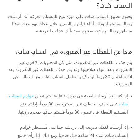
السناب شات؟
يحتوي تطبيق السناب شات على ميزة تتيح للمستلم معرفة أنك أرسلت
رسالة وسحبها، وذلك أثناء قيامهم بالتمرير خلال محادثاتهم معك، وهنا
ستظهر رسالة رمادية صغيرة تفيد بأنك حذفت الدردشة.
ماذا عن اللقطات غير المقروءة في السناب شات؟
يتم حذف اللقطات غير المقروءة، مثل كل المحتويات الأخرى غير
المقروءة وبعد انتهاء صلاحيتها وقد يتم حذف اللقطات غير المقروءة بعد
24 ساعة أو 30 يوماً إليك كيفية تعامل السناب شات مع اللقطات غير
المقروءة:
إذا كنت قد أرسلت لقطة في دردشة ثنائية، يتم تعيين
خوادم السناب
شات
على حذف الخاطف غير المفتوح بعد 30 يوماً، إذا تم فتح
المستلم اللقطة في غضون 30 يوماً فسيتم حذفها بمجرد رؤيتها.
إذا أرسلت لقطة سريعة إلى دردشة جماعية، فستنتظر خوادم
السناب شات لمدة 24 ساعة قبل حذفها ومع ذلك إذا رأى جميع