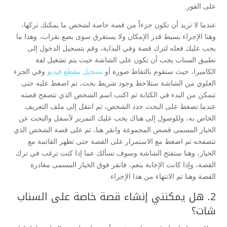
على الفور.
عندما لا تريد أن تكون جزءاً من قصة خاصة لشخص ما يمكنك تركها،
وهنا الإجراء بسيط قدر الإمكان ولا يستغرق سوى بضع نقرات، وهذا ما
يجب عليك فعله لترك قصة وفي البداية، وقم بتسجيل الدخول إلى
تطبيق السناب يجب أن تكون على الشاشة حيث يتم تشغيل لفة
الكاميرا، حيث ستقوم بالتقاط صورة أو
تسجيل مقطع فيديو
وفي الجزء
العلوي من الشاشة ستلاحظ وجود شريط بحث، ثم اضغط عليه حتى
تتمكن من البدء في الكتابة ثم اكتب اسم الشخص الذي تتصفح قصته
عندما تضغط على البحث حدد الشخص، ثم انتقل إلى ملف التعريف
الخاص به، وللوصول إلى هناك يجب عليك التمرير لأسفل والبحث عن
الخيار المسمى قصص المجموعة وانقر هنا، ثم على قصة الشخص الذي
تتصفحه ثم اضغط مع الاستمرار على القصة حتى تظهر القائمة مع
الخيار، وهنا ستفتح الشاشة وسوف تسألك عما إذا كنت ترغب في ترك
القصة، وإذا كانت الإجابة بنعم، فانقر فوق الخيار المسمى مغادرة
القصة وهنا تم الانتهاء من هذا الإجراء.
2. هل يمكنني إنشاء قصة خاصة على السناب
شات؟