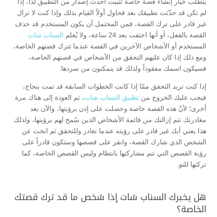
يتطلب خيار إنشاء قصة خاصة تثبيت أحدث إصدار من التطبيق لذا، إذا
لم تكن قد حدّثت تطبيقك بعد فحاول أولاً القيام بذلك وإذا كنت لا تزال
غير قادر على ترك القصة، فمن المحتمل أن يكون المستخدم قد حذف
القصة بالفعل، أو أنها اختفت بعد 24 ساعة، ولا يُعلم
السناب شات
المستخدم أو الأشخاص الآخرين في القصة عندما تترك قصتهم الخاصة،
ومع ذلك إذا كان عليهم التحقق من الأشخاص في قصتهم الخاصة،
فسيكون اسمك مفقوداً ولذلك قد يتمكنون من سردها.
إذا كنت تريد التحقق ممّا إذا كانت الخطوات السابقة قد تمت بنجاح،
فيجب عليك الخروج من
تطبيق السناب شات
، ثم العودة إلى هناك مرة
أخرى؛ لأنّ هذه القصة خاصة وحصلت على إذن برؤيتها، والآن بعد
مغادرتك تتم إزالتك من قائمة الأشخاص الذين سُمح لهم برؤيتها، ولذلك
هذا يعني أنك غير قادر على رؤيته عندما تغادر وللتحقق ثم ابحث عن
الشخص الذي شارك القصة، وانقر على قصصها وستكون قادراً على
رؤية القصص التي تتم مشاركتها بانتظام وليس القصص الخاصة، كما
تركتها للتو.
هل يخبرك السناب شات إذا شخص ما قد ترك قصتك
الخاصة؟