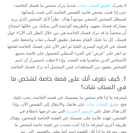
لا يخبرك
تطبيق السناب شات
عندما يترك شخص ما قصتك الخاصة،
حتى إذا قمت بفحص قائمة القصص الخاصة التي قمت بإنشائها،
فسيظل الشخص المتبقي موجوداً هناك، نظراً لأنك الشخص الذي يريد
مشاركة قصتك معهم، والطريقة الوحيدة التي يمكنك من خلالها استنتاج
أن شخصاً ما قد ترك قصتك الخاصة هي من خلال النظر إلى الآراء حول
قصتك، كل ما عليك القيام بتشغيل تطبيق السناب شات واضغط على
قصتك في الزاوية اليسرى العليا ثم انقر الآن على قصتك الخاصة لفتحها
ثم انقر على “عرض” في الجزء السفلي للحصول على قائمة بجميع
الأشخاص الذين شاهدوا هذه القصة، وإذا لاحظت باستمرار أن اسم
الشخص مفقود من المشاهدات فمن المحتمل أنه ترك قصتك الخاصة.
1. كيف تعرف أنك على قصة خاصة لشخص ما
في السناب شات؟
لمعرفة ما إذا قام شخص ما بتضمينك في قصته الخاصة، يجب عليك
فتح
تطبيق السناب شات
على هاتفك والانتقال إلى القصص الآن، وإذا
كان هناك قفل على
الرموز التعبيرية
التي يتم عرضها بانتظام في
القصص، فهذه علامة على تضمينك في القصة الخاصة للشخص، وهناك
طريقة أخرى لمعرفة ما إذا كنت تتحدث عن قصة خاصة لشخص ما
وهي معرفة ما إذا كان للقصة اسم كما نعلم، والقصص التي يتم