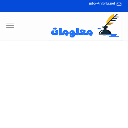
info@info4u.net