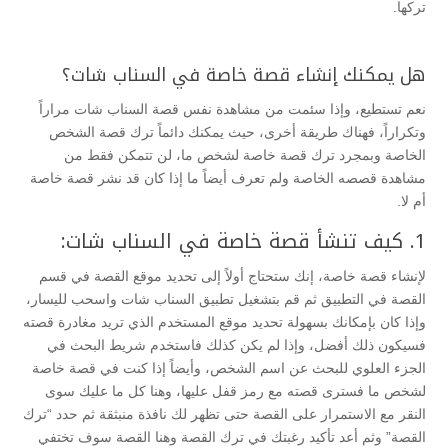
تركها.
هل يمكنك إنشاء قصة خاصة في السناب شات؟
نعم تستطيع، وإذا سئمت من مشاهدة نفس قصة السناب شات مراراً
وتكراراً، فهناك طريقة أخرى، حيث يمكنك دائماً ترك قصة الشخص
الخاصة وبمجرد ترك قصة خاصة لشخص ما، لن تتمكن فقط من
مشاهدة قصصه الخاصة ولم تعرف أيضاً ما إذا كان قد نشر قصة خاصة
أم لا.
1. كيف تنشأ قصة خاصة في السناب شات:
لإنشاء قصة خاصة، إنك ستحتاج أولاً إلى تحديد موقع القصة في قسم
القصة في التطبيق ثم قم بتشغيل تطبيق السناب شات واسحب لليسار،
وإذا كان بإمكانك بسهولة تحديد موقع المستخدم الذي تريد مغادرة قصته
فسيكون ذلك أفضل، وإذا لم يكن كذلك فاستخدم شريط البحث في
الجزء العلوي للبحث عن اسم الشخص، وأيضاً إذا كنت في قصة خاصة
لشخص ما فسترى قصته مع رمز قفل عليها، وهنا كل ما عليك سوى
النقر مع الاستمرار على القصة حتى تظهر لك نافذة منبثقة ثم حدد “ترك
القصة” وثم أعد تأكيد رغبتك في ترك القصة وهنا القصة سوف تختفي