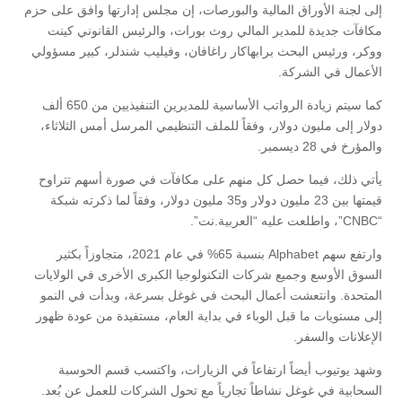
إلى لجنة الأوراق المالية والبورصات، إن مجلس إدارتها وافق على حزم
مكافآت جديدة للمدير المالي روث بورات، والرئيس القانوني كينت
ووكر، ورئيس البحث برابهاكار راغافان، وفيليب شندلر، كبير مسؤولي
الأعمال في الشركة.
كما سيتم زيادة الرواتب الأساسية للمديرين التنفيذيين من 650 ألف
دولار إلى مليون دولار، وفقاً للملف التنظيمي المرسل أمس الثلاثاء،
والمؤرخ في 28 ديسمبر.
يأتي ذلك، فيما حصل كل منهم على مكافآت في صورة أسهم تتراوح
قيمتها بين 23 مليون دولار و35 مليون دولار، وفقاً لما ذكرته شبكة
“CNBC”، واطلعت عليه “العربية.نت”.
وارتفع سهم Alphabet بنسبة 65% في عام 2021، متجاوزاً بكثير
السوق الأوسع وجميع شركات التكنولوجيا الكبرى الأخرى في الولايات
المتحدة. وانتعشت أعمال البحث في غوغل بسرعة، وبدأت في النمو
إلى مستويات ما قبل الوباء في بداية العام، مستفيدة من عودة ظهور
الإعلانات والسفر.
وشهد يوتيوب أيضاً ارتفاعاً في الزيارات، واكتسب قسم الحوسبة
السحابية في غوغل نشاطاً تجارياً مع تحول الشركات للعمل عن بُعد.