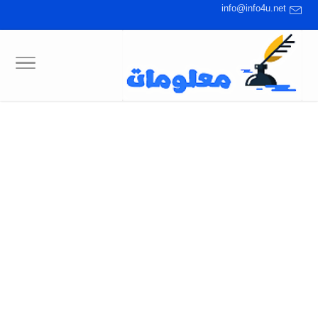
info@info4u.net