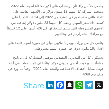
وحصل كلاً من راغافان، وشندلر، على أكبر مكافأة أسهم لعام 2022.
ومنحت الشركة كل منهما 12 مليون دولار من الأسهم القائمة على
الأداء والتي ستستحق في الفترة من 2022 إلى 2024، اعتماداً على
كيفية أداء سعر السهم. وتلقى كل منهما 23 مليون دولار إضافية من
الأسهم المشروطة التي سيتم استحقاقها كل ثلاثة أشهر على 12 قسطاً،
مع مراعاة استمرارهم في وظائفهم.
وتلقى كل من بورات ووكر 5 ملايين دولار في صورة أسهم قائمة على
الأداء و18 مليون دولار في صورة أسهم مشروطة.
وسيكون كل من المديرين التنفيذيين مؤهلين للمشاركة في برنامج
مكافأة سنوية بحد أقصى مليوني دولار “بناءً على المساهمات في أداء
غوغل مقابل الأهداف الاجتماعية والبيئية لعام 2022″، وفقاً لما ورد في
ملف يوم الثلاثاء.
LinkedIn
Facebook
Snapchat
WhatsApp
Telegram
X
Share