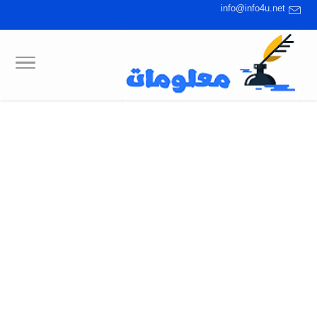
info@info4u.net