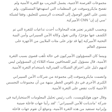
مجموعات القرصنة الأجنبية، يشمل التجريب مع الثغرة الأمنية ولم
تفصح مايكروسوفت عن المنظمات التي استهدفها المتسللون، ولم
يتسن على الفور الوصول إلى المتحدث الرسمي للتعليق، وفقا لشبكة
“سي إن إن” CNN الأميركية.
وبحسب التقرير تعتبر هذه المحاولات أحدث تداعيات للثغرة التي تم
الكشف عنها مؤخرًا، والتي تقول وكالة الأمن السيبراني وأمن البنية
التحتية الأميركية إنها قد تؤثر على مئات الملايين من الأجهزة على
مستوى العالم.
وبينما كان المسؤولون الأميركيون في حالة تأهب قصوى بسبب الثغرة
الأمنية، قال مسؤول كبير للصحافيين مساء الثلاثاء إن المسؤولين ليس
لديهم دليل على اختراق الشبكات الفيدرالية باستخدام الثغرة الأمنية.
وانضمت مايكروسوفت إلى مجموعة من شركات الأمن السيبراني
الكبرى الأخرى في دق ناقوس الخطر منبهة من أن مجموعات التجسس
الأجنبية كانت تنقض على الثغرة الأمنية.
وقال جون هولتكويست، نائب رئيس تحليل المعلومات الاستخباراتية في
شركة “مانديانت للأمن السيبراني”: “لقد رأينا جهات فاعلة صينية
وإيرانية تستفيد من هذه الثغرة الأمنية، ونتوقع أن تقوم جهات فاعلة