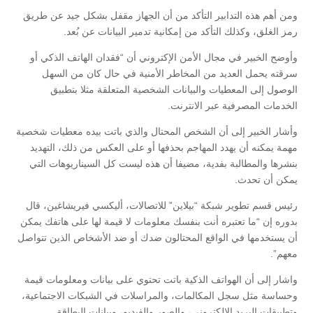
ومن أهم هذه التدابير التأكد من أن الجهاز مقفل بشكل جيد عن طريق
رمز الغلق، وكذلك التأكد من إمكانية تدمير البيانات عن بُعد.
وأوضح الخبير في مجال الأمن الإكتروني أن “فقدان الهاتف الذكي أو
سرقته يحمل العديد من المخاطر الأمنية في حال كان من السهل
الوصول إلى المعطيات والبيانات الشخصية المتعلقة مثلا بتطبيق
الخدمات المصرفية عبر الانترنت.
وأشار الخبير إلى أن الشخص المحتال والذي باتت بيده معطيات شخصية
مهمة يمكنه أن يهدد المهاجم بحذفها أو على العكس من ذلك، التهديد
بنشرها والمطالبة بفدية، مضيفا أن هذه ليست كل السيناريوهات التي
يمكن أن تحدث.
رئيس قسم تطوير شبكة “بيلاين” للاتصالات، أليكسي فيريشاغين، قال
بدوره إن “ما تعتبره أنت بنفسك معلومات لا قيمة لها على هاتفك يمكن
أن يستخدمها في الواقع المحتالون ضدك أو ضد الأشخاص الذين تتواصل
معهم”.
واشار إلى أن الهواتف الذكية باتت تحتوي على بيانات ومعلومات قيمة
وحساسة مثل سجل المكالمات، والمراسلات في الشبكات الاجتماعية،
وتطبيقات البريد الإلكتروني، والصور والفيديو، وبيانات البطاقة