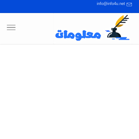
info@info4u.net