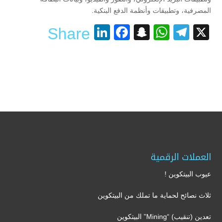
المصرفية، وتطبيقات وأنظمة الدفع البنكية.
LinkedIn
Facebook
Snapchat
WhatsApp
Telegram
X
Share
العملات الرقمية
عيوب البيتكوين !
ثلاث نصائح لحماية ما تملك من البيتكوين
تعدين (تنقيب) “Mining” البيتكوين