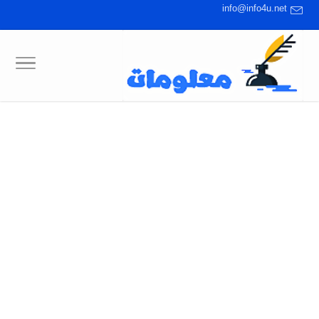
info@info4u.net