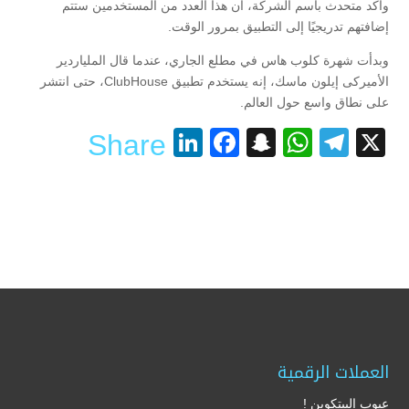
وأكد متحدث باسم الشركة، أن هذا العدد من المستخدمين ستتم
إضافتهم تدريجيًا إلى التطبيق بمرور الوقت.
وبدأت شهرة كلوب هاس في مطلع الجاري، عندما قال الملياردير
الأميركى إيلون ماسك، إنه يستخدم تطبيق ClubHouse، حتى انتشر
على نطاق واسع حول العالم.
LinkedIn
Facebook
Snapchat
WhatsApp
Telegram
X
Share
العملات الرقمية
عيوب البيتكوين !