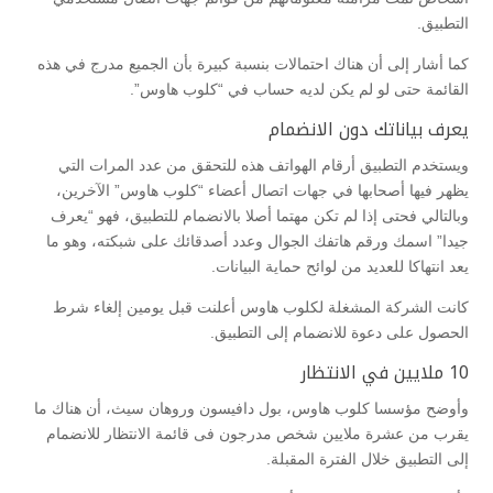
التطبيق.
كما أشار إلى أن هناك احتمالات بنسبة كبيرة بأن الجميع مدرج في هذه
القائمة حتى لو لم يكن لديه حساب في “كلوب هاوس”.
يعرف بياناتك دون الانضمام
ويستخدم التطبيق أرقام الهواتف هذه للتحقق من عدد المرات التي
يظهر فيها أصحابها في جهات اتصال أعضاء “كلوب هاوس” الآخرين،
وبالتالي فحتى إذا لم تكن مهتما أصلا بالانضمام للتطبيق، فهو “يعرف
جيدا” اسمك ورقم هاتفك الجوال وعدد أصدقائك على شبكته، وهو ما
يعد انتهاكا للعديد من لوائح حماية البيانات.
كانت الشركة المشغلة لكلوب هاوس أعلنت قبل يومين إلغاء شرط
الحصول على دعوة للانضمام إلى التطبيق.
10 ملايين في الانتظار
وأوضح مؤسسا كلوب هاوس، بول دافيسون وروهان سيث، أن هناك ما
يقرب من عشرة ملايين شخص مدرجون فى قائمة الانتظار للانضمام
إلى التطبيق خلال الفترة المقبلة.