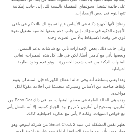
على قائمة تشغيل سبوتيفاي المفضلة بالنسبة لك، إلى جانب إمكانية
تتبع النوم في بعض الإصدارات.
ونظرًا لأنها أجهزة ذكية في الأساس فإنها تسمح لك بالتحكم في باقي
الأجهزة الذكية في منزلك، إلى جانب دعم بعضها لخاصية تشغيل ضوء
قوي في وقت الاستيقاظ بدلًا من الصوت وحده.
وإلى جانب ذلك، بعض الإصدارات تأتي مع شاشات تدعم اللمس،
وبعضها يأتي مع كاميرا أيضًا. لكن في ظل كل هذه المميزات، تعاني
المنبهات الذكية من عيب شديد الخطورة… وهو عدم وجود بطارية
احتياطية.
وهذا يعني ببساطة أنه وفي حالة انقطاع الكهرباء فإن المنبه لن يقوم
بإيقاظ صاحبه من الأساس وسيتركه منغمسًا في أحلامه مفوتًا لكل
مواعيده.
وهذه هي الحالة العامة في معظم المنبهات، بما في ذلك Echo Dot من
أمازون، وصحيح أن أمازون لا تروج لهذا الجهاز كمنبه، إلا أنه بالفعل يأتي
مع خواص المنبهات، ولكنه لا يأتي مع بطارية احتياطية كذلك.
تظهر نفس المشكلة في منبه Smart Clock 2 من شركة لينوفو. وهو
جهاز مميز يأتي مع خاصية الإضاءة الليليلة ومع شاشة داعمة للمس.