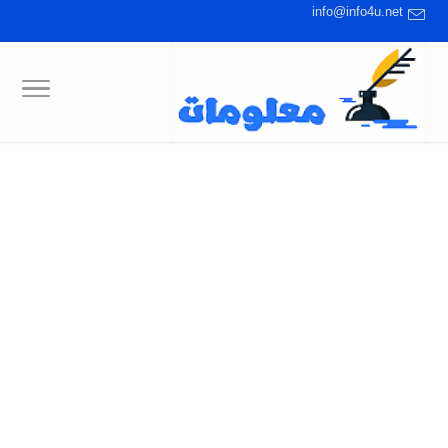
info@info4u.net