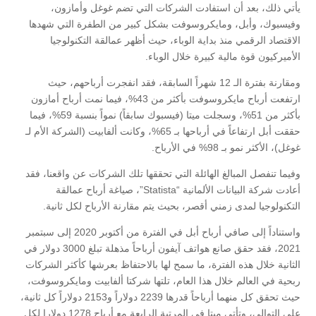
يأتي ذلك، بعد أن استفادت الشركات التي تضم غوغل وأمازون،
وفيسبوك، وأبل، ومايكروسوفت بشكل كبير من الطفرة التي شهدها
الاقتصاد الرقمي منذ بداية الوباء، حيث أظهر عمالقة التكنولوجيا
الأميركيون قوة مالية كبيرة خلال الوباء.
ومقارنة بفترة الـ 12 شهراً السابقة، فقد انفجرت أرباحهم، حيث
ارتفعت أرباح مايكروسوفت بأكثر من 43%، فيما نمت أرباح أمازون
بأكثر من 51%، وسجلت ميتا (فيسبوك سابقاً) نمواً بنسبة 59%، فيما
حققت أبل ارتفاعاً في أرباحها بـ 65%، وكانت ألفابيت (الشركة الأم لـ
غوغل)، الأكثر نمو بـ 98% في الأرباح.
وفيما تنفصل المبالغ الهائلة التي تحققها تلك الشركات عن واقعنا، فقد
أعادت شركة البيانات الألمانية “Statista”، صياغة أرباح عمالقة
التكنولوجيا لمدى زمني أقصر، بحيث يتم مقارنة الأرباح لكل ثانية.
واستناداً إلى صافي أرباح أبل في الفترة من أكتوبر 2020 إلى سبتمبر
2021، فقد حقق صانع هواتف آيفون أرباحاً مذهلة تبلغ 3000 دولار في
الثانية خلال هذه الفترة، ما سمح لها بالاحتفاظ بعرشها كأكثر الشركات
ربحية في العالم خلال هذا العام، تلتها شركتا ألفابيت ومايكروسوفت،
حيث تحقق كل منهما أرباحاً قدرها 2239 دولاراً و2153 دولاراً كل ثانية،
على التوالي، وتأتي ميتا في المرتبة الرابعة مع أرباح 1278 دولارا لكل