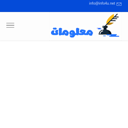
info@info4u.net