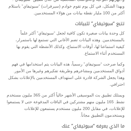
وبهذا الشكل، في كل يوم تقوم خوادم (سيرفرات) “سبوتيفاي” باستلام
أكثر من 100 مليار نقطة بيانات من هؤلاء المستخدمين.
تتبع “سبوتيفاي” للبيانات
كل وحدة بيانات صغيرة تكون كافية لجعل “سبوتيفاي” أكثر علماً
بالمستخدمين. وهذه البيانات تضم الأغاني التي نستمع لها باستمرار،
كيفية استماعنا لها، أوقات الاستماع، وكذلك الأنشطة التي يقوم بها
المستخدم أثناء الاستماع.
وكما صرحت “سبوتيفاي” رسمياً، هذه البيانات يتم استخدامها في فهم
أذواق المستخدمين ومشاعرهم وطريقة تفكيرهم وغيرها من الأمور.
وهذا يجعل الشركة قادرة على استهداف المستخدمين بالإعلانات بشكل
احترافي.
ويمتلك تطبيق بث الموسيقى الأشهر حالياً أكثر من 365 مليون مستخدم
نشط. 165 مليون منهم مشتركين في الباقات المدفوعة حتى لا يستمعوا
للإعلانات، في مقابل 200 مليون مستخدم يستمعون للإعلانات
ويستخدمون التطبيق مجاناً.
ما الذي يعرفه “سبوتيفاي” عنك