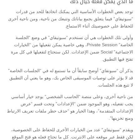
ما الذي يمكن فعله حيال ذلك
توجد بعض الخطوات الأساسية التي يمكنك اتخاذها للحد من قدرات
“سبوتيفاي” فيما يتعلق بجمع بياناتك وتتبعك من ناحية، ومن ناحية أخرى
للحفاظ على خصوصيتك أثناء الاستماع.
وأولى تلك الخطوات هي أن تستخدم “سبوتيفاي” في وضع “الجلسة
الخاصة” Private Session، وهي خاصية يمكن تفعيلها من “الخيارات
الاجتماعية” Social ضمن الإعدادات. لكن ستحتاج لتفعيلها في كل مرة
تفتح فيها التطبيق.
يذكر أن “سبوتفاي” أوضح سابقاً أن ما تستمع له في “الجلسات الخاصة”
قد لا يؤثر على توصيات الموسيقى الخاص بك، وهو ما يعني أن التطبيق
لا تتبع هذه الجلسات.
من ناحية أخرى، وعلى منصة “الحاسب الشخصي” يوجد خيار أساسي
يجب تفعيله، وهو الموجود ضمن “الإعدادات” وتحت قسم “عرض
الإعدادات المتقدمة”، وهذا الخيار هو “حذف حظر ملفات تعريف الارتباط
ومنع تخزينها”.
ويقدم “سبوتيفاي” عدد من الخيارات الأخرى للحفاظ على الخصوصية،
لكن فقط عبر موقعه على الانترنت. كل ما تحتاج فعله هو فتح الموقع