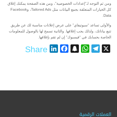
ومن ثم التوجه لـ”إعدادات الخصوصية”، ومن هذه الصفحة يمكنك إغلاق
كل الخيارات المتعلقة بجمع البيانات مثل Tailored Ads، وFacebook
Data.
والأولى تساعد “سبوتيفاي” على عرض إعلانات مناسبة لك عن طريق
تتبع بياناتك، ولذلك يجب إغلاقها. والثانية تسمح لها بالوصول للمعلومات
الخاصة بحسابك في “فيسبوك” إن لم تقم بإغلاقها.
LinkedIn
Facebook
Snapchat
WhatsApp
Telegram
X
Share
العملات الرقمية