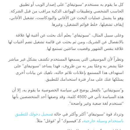
كل ما يقوم به مستخدم “سبوتيفاي” على إصدار الويب أو تطبيق
الحاسب الشخصي وتطبيقات الهواتف الذكية مراقب من قبل الشركة.
وهو ما يشمل عمليات البحث عن الأغاني والبودكاست، تشغيل الأغاني،
إيقاف تشغيلها، خلط قوائم التشغيل، وغيرها.
وعلى سبيل المثال، “سبوتيفاي” يعلم أنك بحثت عن أغنية لها علاقة
بالانفصال عن الشريك، ومن ثم بحثت عن قائمة تشغيل تضم أغنيات لها
علاقة بنفس الشهور وقضيت ساعتين تستمع لها.
ونظراً لأن الموسيقى التي يسمعها المستخدم تكشف بشكل غير مباشر
عمّا يشعر به وعمّا يمر به من ظروف، فهذا يساعد “سبوتيفاي” على
استهداف هذا المستمع بإعلانات تلائم حالته، ناهيك عن بيانات أخرى
يمتلكها عنك على مدار فترة استخدامك للتطبيق.
و”سبوتيفاتي” بالفعل يوضح في سياسة الخصوصية ما يقوم به، إلا أن
هذه السياسة تأتي في 4500 كلمة، وقد وصفها أحد المتخصصين بأنها
“تستخدم لغة صعبة وغير واضحة”.
وتزداد قوة “سبوتيفاي” أكثر وأكثر في حالة ت
سجيل دخولك للتطبيق
باستخدام وسيلة خارجية
، كـ”فيسبوك” أو “غوغل” مثلاً.