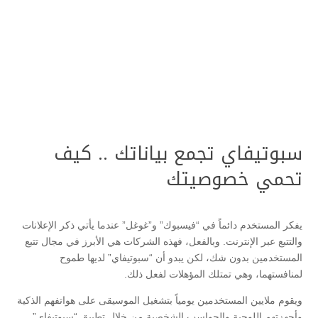
سبوتيفاي تجمع بياناتك .. كيف
تحمي خصوصيتك
يفكر المستخدم دائماً في “فيسبوك” و”غوغل” عندما يأتي ذكر الإعلانات
والتتبع عبر الإنترنت. وبالفعل، فهذه الشركات هي الأبرز في مجال تتبع
المستخدمين بدون شك، لكن يبدو أن “سبوتيفاي” لديها طموح
لمنافستهما، وهي تمتلك المؤهلات لفعل ذلك.
ويقوم ملايين المستخدمين يومياً بتشغيل الموسيقى على هواتفهم الذكية
وأجهزتهم اللوحية والحواسب الشخصية من خلال تطبيق “سبوتيفاي”.