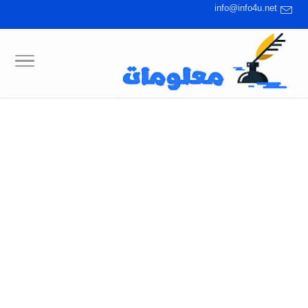
info@info4u.net