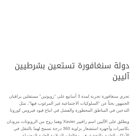
دولة سنغافورة تستعين بشرطيين
آليين
تجري سنغافورة تجربة لمدة 3 أسابيع على “روبوتين” مستقلين يراقبان
الجمهور بحثاً عن “السلوكيات الاجتماعية غير المرغوب فيها”، مثل
التدخين في المناطق المحظورة والفشل في اتباع قيود فيروس كورونا.
ويطلق على الآليين اسم زافيير Xavier وهما زوج من الروبوتات مزودان
بكاميرات وأجهزة استشعار بزاوية 360 درجة تسمح لهما بالتنقل في
الأماكن العامة والتحقيق في مخالفات السلامة العامة المحتملة.