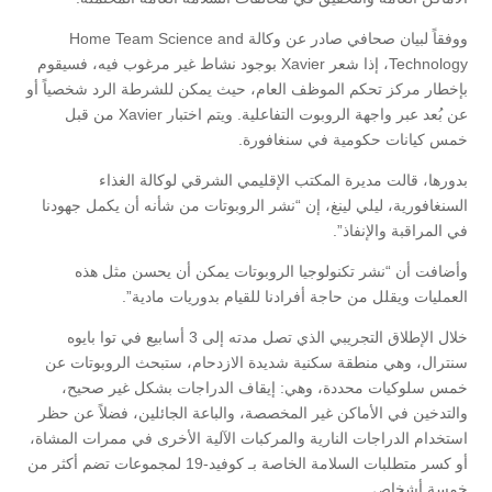
ووفقاً لبيان صحافي صادر عن وكالة Home Team Science and
Technology، إذا شعر Xavier بوجود نشاط غير مرغوب فيه، فسيقوم
بإخطار مركز تحكم الموظف العام، حيث يمكن للشرطة الرد شخصياً أو
عن بُعد عبر واجهة الروبوت التفاعلية. ويتم اختبار Xavier من قبل
خمس كيانات حكومية في سنغافورة.
بدورها، قالت مديرة المكتب الإقليمي الشرقي لوكالة الغذاء
السنغافورية، ليلي لينغ، إن “نشر الروبوتات من شأنه أن يكمل جهودنا
في المراقبة والإنفاذ”.
وأضافت أن “نشر تكنولوجيا الروبوتات يمكن أن يحسن مثل هذه
العمليات ويقلل من حاجة أفرادنا للقيام بدوريات مادية”.
خلال الإطلاق التجريبي الذي تصل مدته إلى 3 أسابيع في توا بايوه
سنترال، وهي منطقة سكنية شديدة الازدحام، ستبحث الروبوتات عن
خمس سلوكيات محددة، وهي: إيقاف الدراجات بشكل غير صحيح،
والتدخين في الأماكن غير المخصصة، والباعة الجائلين، فضلاً عن حظر
استخدام الدراجات النارية والمركبات الآلية الأخرى في ممرات المشاة،
أو كسر متطلبات السلامة الخاصة بـ كوفيد-19 لمجموعات تضم أكثر من
خمسة أشخاص.