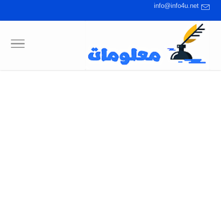
info@info4u.net