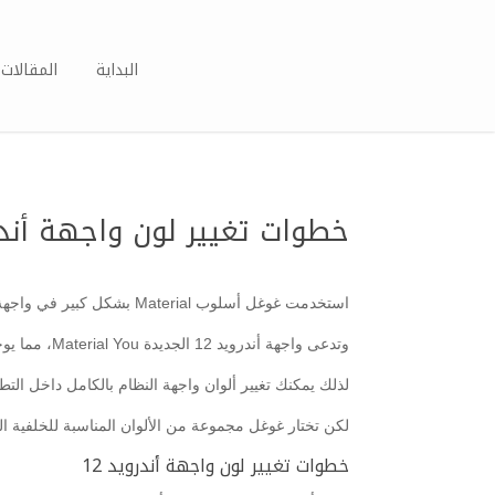
البداية
المقالات 
خطوات تغيير لون واجهة أندرو
استخدمت غوغل أسلوب Material بشكل كبير في واجهة أندرويد 12، حيث أصبحت الواجهة الرسمية للنظام مع التطبيقات الجديدة.
وتدعى واجهة أندرويد 12 الجديدة Material You، مما يوحي بأن الشركة توفر اختيارات تخصيص جديدة ومتنوعة للنظام.
لذلك يمكنك تغيير ألوان واجهة النظام بالكامل داخل التط
لكن تختار غوغل مجموعة من الألوان المناسبة للخلفية التي تستخدمه
خطوات تغيير لون واجهة أندرويد 12