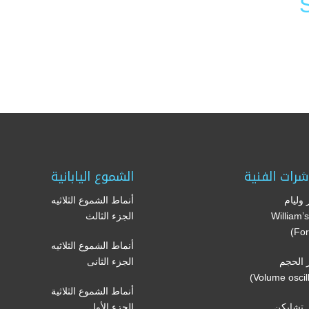
Li
F
شرات الفنية
الشموع اليابانية
وليام
أنماط الشموع الثلاثيه
(William
الجزء الثالث
For
أنماط الشموع الثلاثيه
الحجم
الجزء الثانى
أنماط الشموع الثلاثية
تشايكن
الجزء الأول