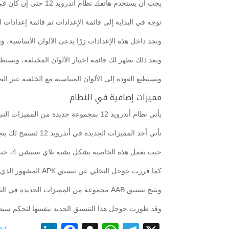
يجب أن يستخدم هاتفك نظام أندرويد 12 حتى إن كان في الطور التجريبي، وتتاح هذه الاختيارات لجميع الأجهزة التي تأتي بنظام أندرويد 12.
توجه في البداية إلى قائمة الإعدادات ثم قائمة إعدادات 
وتجد داخل هذه الإعدادات زرًا يدعى الألوان الأساسية، وي
وبعد ذلك تظهر لك قائمة اختيار الألوان المختلفة، وتستطي
وتستطيع العودة إلى الألوان المتناسبة مع الخلفية عبر ا
مميزات إضافية في النظام
يأتي نظام أندرويد 12 بمجموعة جديدة من المميزات التي تقدمها جوجل لأول مرة، وتجعل هذه المميزات تجربة استخدام النظام أفضل.
تأتي أحد المميزات الجديدة في أندرويد 12 لتسمح لك بتجربة الألعاب قبل تحميلها وتثبيتها على هاتفك، وذلك عبر خاصية تدعى Play As You Download.
حيث تعمل هذه الخاصية بشكل يشبه بلاي ستيشن 4، حيث تستطيع تجربة اللعبة أثناء تحميل الملفات الخاصة بها.
كما قررت جوجل التخلي عن تنسيق APK المشهور الذي استخدمته لسنوات طويلة منذ ظهور الأندرويد لصالح تنسيق AAB.
ويتيح تنسيق AAB مجموعة من المميزات الجديدة في التعامل مع التطبيقات على الهاتف، ولكن لتتمكن من تشغيل التنسيق الجديد يجب أن تمتلك خدمات جوجل على هاتفك.
وقد طورت جوجل هذا التنسيق الجديد بنفسها لتحكم سيطر