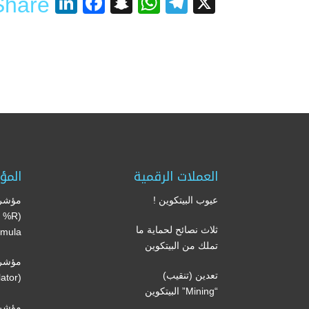
nkedIn
acebook
Snapchat
WhatsApp
Telegram
X
Share
العملات الرقمية
المؤ
عيوب البيتكوين !
مؤشر 
’s %R
ثلاث نصائح لحماية ما
mula)
تملك من البيتكوين
مؤشر 
تعدين (تنقيب)
(Volume oscillator)
“Mining” البيتكوين
مؤشر 