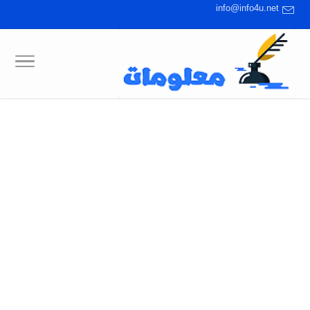
info@info4u.net