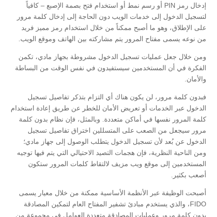
إدخال رمز PIN أو رسم نمط أو استخدام فتح بصمة الإصبع – كافياً
لتسجيل الدخول إلى خدمات الويب دون الحاجة إلى إدخال كلمة مرور
على الإطلاق، وهو ما أصبح ممكناً من خلال استخدام رمز مميز فريد
من نوعه يسمى مفتاح المرور يتم مشاركته بين الهاتف وموقع الويب.
ومن خلال جعل عمليات تسجيل الدخول مشروطة بجهاز مادي، تكمن
الفكرة في أن المستخدمين سيستفيدون في نفس الوقت من البساطة
والأمان.
فبدون كلمة مرور، لن يكون هناك أي التزام بتذكر تفاصيل تسجيل
الدخول عبر الخدمات أو تعريض الأمان للخطر عن طريق إعادة استخدام
كلمة المرور نفسها في أماكن متعددة. وبالمثل، فإن نظام بدون كلمة
مرور سيجعل من الصعب على المتسللين اختراق تفاصيل تسجيل
الدخول عن بُعد لأن تسجيل الدخول يتطلب الوصول إلى جهاز مادي؛
ومن الناحية النظرية، فإن هجمات التصيد الاحتيالي التي يتم فيها توجيه
المستخدمين إلى موقع ويب مزيف لالتقاط كلمات المرور ستكون
أصعب بكثير.
أصبحت الوظيفة عبر الأنظمة الأساسية ممكنة من خلال معيار يسمى
FIDO، والذي يستخدم مبادئ تشفير المفتاح العام لتمكين المصادقة
بدون كلمة مرور وعمليات المصادقة متعددة العوامل في مجموعة من