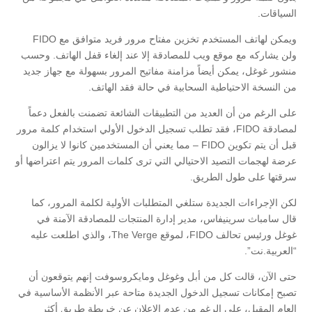
السياقات.
ويمكن لهاتف المستخدم تخزين مفتاح مرور فريد متوافق مع FIDO
ولن يشاركه مع موقع ويب للمصادقة إلا عند إلغاء قفل الهاتف. وحسب
منشور غوغل، يمكن أيضاً مزامنة مفاتيح المرور بسهولة مع جهاز جديد
من النسخة الاحتياطية السحابية في حالة فقد الهاتف.
على الرغم من أن العديد من التطبيقات الشائعة تضمنت بالفعل دعماً
لمصادقة FIDO، فقد تطلب تسجيل الدخول الأولي استخدام كلمة مرور
قبل أن يتم تكوين FIDO – مما يعني أن المستخدمين كانوا لا يزالون
عرضة لهجمات التصيد الاحتيالي التي ترى كلمات المرور يتم اعتراضها أو
سرقتها على طول الطريق.
لكن الإجراءات الجديدة ستلغي المتطلبات الأولية لكلمة المرور، كما
قال سامباث سرينيفاس، مدير إدارة المنتجات للمصادقة الآمنة في
غوغل ورئيس تحالف FIDO، لموقع The Verge، والذي اطلعت عليه
“العربية.نت”.
حتى الآن، قالت كل من أبل وغوغل ومايكروسوفت إنهم يتوقعون أن
تصبح إمكانات تسجيل الدخول الجديدة متاحة عبر الأنظمة الأساسية في
العام المقبل، على الرغم من عدم الإعلان عن خريطة طريق أكثر