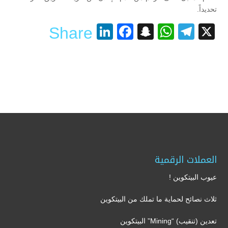
تحديداً.
LinkedIn
Facebook
Snapchat
WhatsApp
Telegram
X
Share
العملات الرقمية
عيوب البيتكوين !
ثلاث نصائح لحماية ما تملك من البيتكوين
تعدين (تنقيب) “Mining” البيتكوين