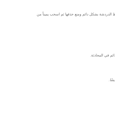
ى حدة، ولحفظ الدردشة بشكل دائم ومنع حذفها ثم اسحب يميناً من
م في المحادثة.
ًا.