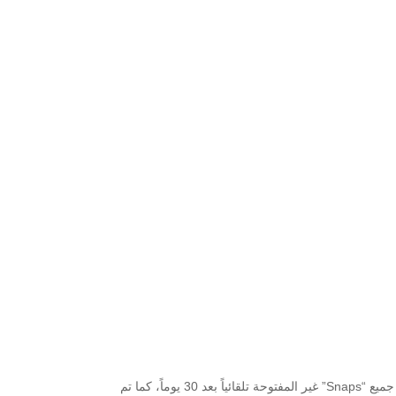
” تلقائياً بعد أن يشاهدها جميع المستلمين، كما تعمل خوادم اليناب شات بحذف جميع “Snaps” غير المفتوحة تلقائياً بعد 30 يوماً، كما تم