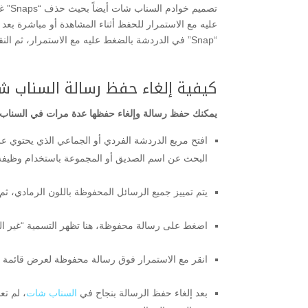
“Snap” في الدردشة بالضغط عليه مع الاستمرار، ثم النقر على “حذف” وعندما يتم حذف “Snap” من الدردشة.
كيفية إلغاء حفظ رسالة السناب ش
يمكنك حفظ رسالة وإلغاء حفظها عدة مرات في السناب ش
افتح مربع الدردشة الفردي أو الجماعي الذي يحتوي 
البحث عن اسم الصديق أو المجموعة باستخدام وظيفة
يتم تمييز جميع الرسائل المحفوظة باللون الرمادي، 
اضغط على رسالة محفوظة، هنا تظهر التسمية “غير المح
انقر مع الاستمرار فوق رسالة محفوظة لعرض قائمة با
بعد إلغاء حفظ الرسالة بنجاح في
السناب شات
، لم تع