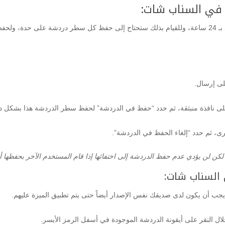
في السناب شات:
تتجاوز الحد الزمني المحدد بـ 24 ساعة، وللقيام بذلك ستحتاج إلى حفظ كل سطر دردشة عل
لى إرسال.
ى نافذة منبثقة، ثم حدد “حفظ في الدردشة” لحفظ سطر الدردشة هذا بشكل دائ
رى، ثم حدد “إلغاء الحفظ في الدردشة”.
ن لن يؤدي عدم حفظ الدردشة إلى اختفائها إذا قام المستخدم الآخر بحفظها أيض
يجب أن يكون لدى صديقك نفس الإصدار أيضاً حتى يتم تطبيق الميزة عليهم.