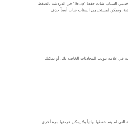
تصميم خوادم السناب شات أيضاً بحيث حذف “Snaps” غير المفتوحة التي تم إرسالها إلى دردشة جماعية بعد 24 ساعة، وهنا يمكن لمستخدمي السناب شات حفظ “Snap” في الدردشة بالضغط
ة “Snap” وبعد حفظ “Snap” سيظهر “Snap” في الدردشة كوسائط دردشة، ويمكن لمستخدمي السناب شات أيضاً حذف
 في علامة تبويب المحادثات الخاصة بك، أو يمكنك
 التي لم يتم حفظها نهائياً ولا يمكن عرضها مرة أخرى