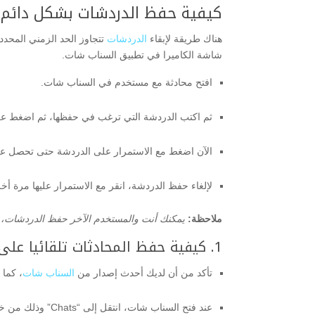
كيفية حفظ الدردشات بشكل دائم 
هناك طريقة لإبقاء
الدردشات
شاشة الكاميرا في تطبيق السناب شات.
افتح محادثة مع مستخدم في السناب شات.
ثم اكتب الدردشة التي ترغب في حفظها، ثم اضغط ع
الآن اضغط مع الاستمرار على الدردشة حتى تحصل عل
لإلغاء حفظ الدردشة، انقر مع الاستمرار عليها مرة أخ
ملاحظة:
يمكنك أنت والمستخدم الآخر حفظ الدردشات، لك
1. كيفية حفظ المحادثات تلقائيا على السناب شات:
تأكد من أن لديك أحدث إصدار من
السناب شات
، كما 
عند فتح السناب شات، انتقل إلى “Chats” وذلك من خلال النقر على أيقونة الدردشة الموجودة في أسفل الرمز الأيسر.