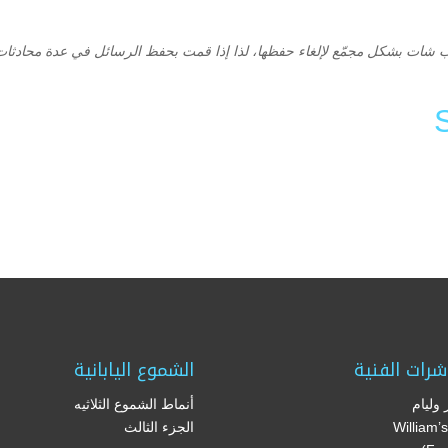
 شات بشكل مجمّع لإلغاء حفظها، لذا إذا قمت بحفظ الرسائل في عدة محادثات 
Li
F
شرات الفنية
الشموع اليابانية
وليام
أنماط الشموع الثلاثيه
(William
الجزء الثالث