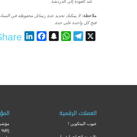
عند العودة إلى الدردشة.
ملاحظة:
لا يمكنك تحديد عدة رسائل محفوظة في السناب
فتح كل واحدة على حدة.
nkedIn
acebook
Snapchat
WhatsApp
Telegram
X
Share
العملات الرقمية
المؤ
عيوب البيتكوين !
مؤشر 
’s %R
ثلاث نصائح لحماية ما