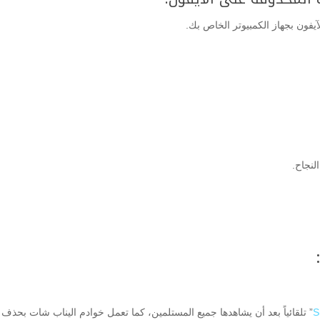
لنجاح.
S