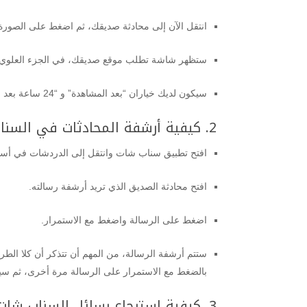
انتقل الآن إلى محادثة صديقك، ثم اضغط على الصورة ا
ستظهر شاشة تطلب موقع صديقك، في الجزء العلوي الأ
سيكون لديك خياران “بعد المشاهدة” و “24 ساعة بعد المشاهدة”.
2. كيفية أرشفة المحادثات في السناب شات:
افتح تطبيق سناب شات وانتقل إلى الدردشات في أسف
افتح محادثة الصديق الذي تريد أرشفة رسالته.
اضغط على الرسالة واضغط مع الاستمرار.
ستتم أرشفة الرسالة، من المهم أن تتذكر أن كلا ال
بالضغط مع الاستمرار على الرسالة مرة أخرى، ثم سيتم
3. كيفية استرجاع رسائل السناب شات المحذوفة على الآيفون: