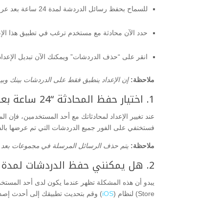
للسماح بحفظ رسائل الدردشة لمدة 24 ساعة بعد عرضها، امض قدماً وقم بتشغيل تطبيق السناب شات، ثم اسحب لليمين للوصول إلى صفحة الدردشات.
حدد الآن محادثة مع مستخدم ترغب في تطبيق هذا الإعد
انقر على “حذف الدردشات” ويمكنك الآن تبديل الإعداد من “بعد المشاه
ملاحظة:
إن الإعداد ينطبق فقط على الدردشات بينك وبي
1. اختيار حفظ المحادثة “24 ساعة بعد المشاهدة” في السناب شات:
عند تغيير الإعداد لمحادثاتك مع أحد المستخدمين، فإن الم
فستختفي على الفور جميع الدردشات التي تم عرضها بالفعل خلال الـ 24
ملاحظة:
يتم حذف الرسائل المرسلة في مجموعات بعد 24 ساعة بشكل افتراضي، ولا توجد طريقة لتغيير هذا الإعداد.
2. هل يمكنني حفظ الدردشات لمدة 24 ساعة في السناب شات؟
يبدو أن هذه المشكلة تظهر عندما يكون لدى أحد المستخ
Store) لنظام (
iOS
) وقم بتحديث تطبيقك إلى أحدث إصدا