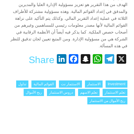
الهدف من هذا التقرير هو تعزيز مسؤولية الإدارة العليا والمديرين
والمدقق في إعداد القوائم المالية. وهذه مسؤولية مشتركة للأطراف
الثلاثة في عملية إعداد التقرير المالي. وكذلك يتم التأكيد على نزاهة
القوائم المالية لأنها مصدر معلومات رئيسي للمساهمين وغيرهم من
أصحاب حصص الملكية. كما يذكر فيه أيضاً أن الأنظمة الرقابية في
الشركة هي من مسؤولية الإدارة. ومن المتبع تعيين لجان تدقيق للنظر
في هذه المسألة.
LinkedIn
Facebook
Snapchat
WhatsApp
Telegram
X
Share
Investment
الاستثمار
الاستثمار نت
القوائم المالية
تداول
تعلم الاستثمار
تعلم الاسهم
دروس الاستثمار
ربح الأموال
ربح الأموال من الاستثمار