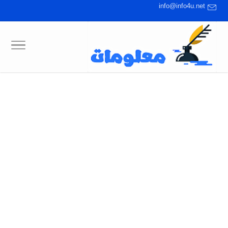
info@info4u.net