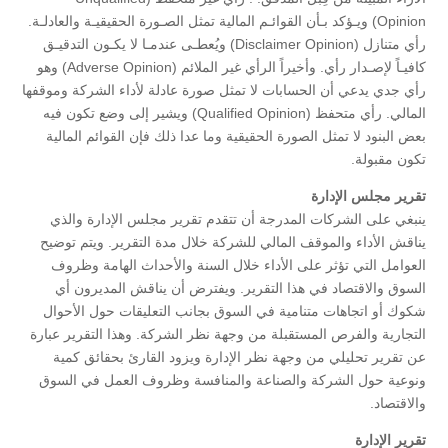
Opinion) ويـؤكد بـأن القوائـم المالية تمثل الصـورة الحقيقيـة والعادلـة.
رأي متنازل (Disclaimer Opinion) ويُعطـى عندمـا لا يكـون التدقيـق
كافيـاً لإصـدار رأي. وأخيراً الرأي غير الملائم (Adverse Opinion) وهو
رأي جدي يدعي أن الحسابات لا تمثل صورة عادلة لأداء الشركة وموقفها
المالي. رأي متحفظ (Qualified Opinion) ويشير إلى وضع تكون فيه
بعض البنود لا تمثل الصورة الحقيقية وما عدا ذلك فإن القوائم المالية
تكون مقبولة.
تقرير مجلس الإدارة
ينبغي على الشركات المدرجة أن تتقدم تقرير مجلس الإدارة والذي
يناقش الأداء والموقف المالي للشركة خلال مدة التقرير. ويتم توضيح
العوامل التي تؤثر على الأداء خلال السنة والأحداث الهامة وظروف
السوق والاقتصاد في هذا التقرير. ويفترض أن يناقش المديرون أي
شكوك أو اتجاهات متنامية في السوق بجانب التعليقات حول الأحوال
التجارية والفرص المستقبلة من وجهة نظر الشركة. وهذا التقرير عبارة
عن تقرير تحليلي من وجهة نظر الإدارة ويزود القارئ بحقائق كمية
ونوعية حول الشركة والصناعة والمنافسة وظروف العمل في السوق
والاقتصاد.
تقرير الإدارة