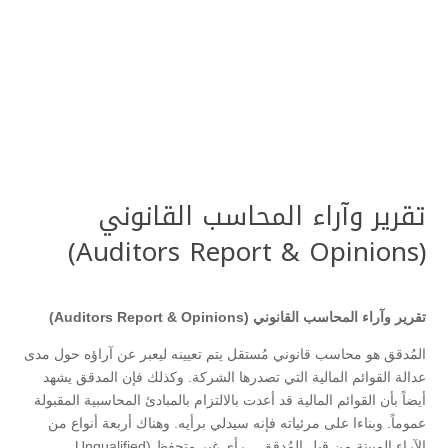
تقرير وآراء المحاسب القانوني
(Auditors Report & Opinions)
تقرير وآراء المحاسب القانوني (Auditors Report & Opinions)
المُدقق هو محاسب قانوني مُستقل يتم تعيينه ليعبر عن آراؤه حول مدى
عدالة القوائم المالية التي تصدرها الشركة. وكذلك فإن المدقق يشهد
أيضاً بأن القوائم المالية قد أعدت بالالتزام بالمبادئ المحاسبية المقبولة
عموماً. وبناءا على مرئياته فإنه سيدلي برأيه. وهناك أربعة أنواع من
الآراء المبينة من قِبل المُدقق. . رأي غير متحفظ (Unqualified