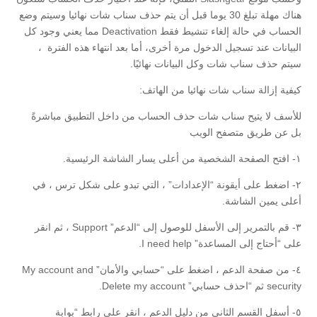
هناك مهلة تبلغ 30 يوما قبل أن يتم حذف سناب شات نهائيا وسيتم وضع
الحساب في حالة إلغاء تنشيط فقط Deactivation مما يعني وجود كل
البيانات عند تسجيل الدخول مرة أخرى، أما بعد انتهاء هذه الفترة ،
سيتم حذف سناب شات وكل البيانات نهائيًا.
كيفية إزالة سناب شات نهائيا من الهاتف:
للأسف لا يتيح سناب شات حذف الحساب من داخل التطبيق مباشرةً
بل عن طريق متصفح الويب
١- افتح الصفحة الشخصية من أعلى يسار الشاشة الرئيسية.
٢- اضغط على أيقونة “الإعدادات” ، التي تبدو على شكل ترس ، في
أعلى يمين الشاشة.
٣- قم بالتمرير إلى الأسفل للوصول إلى “الدعم” Support ، ثم انقر
على “أحتاج إلى المساعدة” I need help.
٤- من صفحة الدعم ، اضغط على “حسابي والأمان” My account and
security ثم “احذف حسابي” Delete my account.
٥- أسفل القسم الثاني من دليل الدعم ، انقر على رابط “بوابة