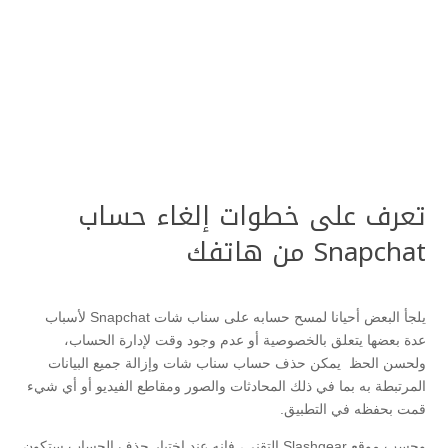
تعرف على خطوات إلغاء حساب
Snapchat من هاتفك
يلجأ البعض أحيانا لمسح حسابه على سناب شات Snapchat لأسباب
عدة بعضها يتعلق بالخصوصية أو عدم وجود وقت لإدارة الحساب،
ولحسن الحظ يمكن حذف حساب سناب شات وإزالة جميع البيانات
المرتبطة به بما في ذلك المحادثات والصور ومقاطع الفيديو أو أي شيء
قمت بحفظه في التطبيق.
وحسب موقع Slashgear التقني، فإنه عند اختيار حذف الحساب ستكون