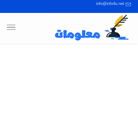
info@info4u.net