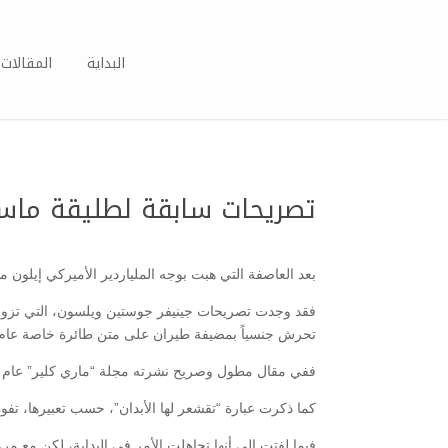
البداية
المقالات 
تصريحات سابقة لطليقة ماسك 
بعد العاصفة التي هبت بوجه الملياردير الأميركي إيلون م
تحرش جنسياً بمضيفة طيران على متن طائرة خاصة عام 2016
ففي مقال مطول وصريح نشرته مجلة “ماري كلير” عام 2010، كشفت جينيفر أن ماسك عاملها كـ”موظفة وكان يهدد بطردها”، وفق ما نقلت “نيوزويك”.
كما ذكرت عبارة “تقشعر لها الأبدان”، حسب تعبيرها، تفوه 
فيما لفتت إلى أنها تجاهلت الأمر في البداية، لكن مع م