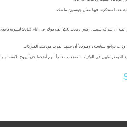
 الجمعة، استذكرت فيها مقال جوستين ماسك.
أتى ذلك بعد اتهامات تحرش طفت إلى 
 وذات دوافع سياسية، ومتوقعاً أن يشهد المزيد من تلك الفبركات.
 الديمقراطيين في الولايات المتحدة، معتبراً أنهم أضحوا حزباً يروج للانقسام 
Li
F