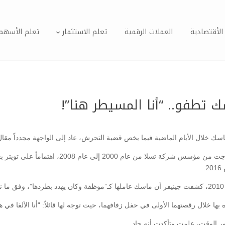
الأقتصادية
العملات الرقمية
تعلم الاستثمار
تعلم الأسهم
تطفو.. “أنا المسيطر هنا”!
اسك خلال الأيام الماضية فيما يخص قضية التحرش، عاد إلى الواجهة مجدداً مقال 
فقد وجدت تصريحات جينيفر جوستين ويلسون، التي تزوج
.
بها خلال رقصتهما الأولى في حفل زفافهما، حيث توجه لها قائلاً: “أنا الألفا في 
رور الوقت، علمت وتأكدت أنه جاد.