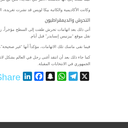
وكانت الأكاديمية والكاتبة بيكا لويس قد نشرت تغريدة،
التحرش والديمقراطيون
نقل موقع “بيزنيس إنسايدر” قبل أيام.
فيما نفى ماسك تلك الاتهامات، مؤكداً أنها “غير صحيحة”،
كما جاء ذلك بعد أن انتقد أغنى رجل في العالم بشكل لاذع
الجمهوري في الانتخابات المقبلة.
nkedIn
acebook
Snapchat
WhatsApp
Telegram
X
Share