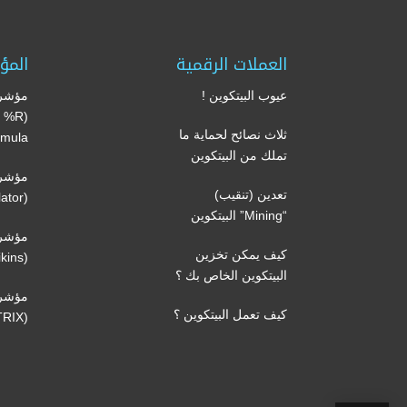
العملات الرقمية
المؤ
عيوب البيتكوين !
مؤشر 
’s %R
ثلاث نصائح لحماية ما
mula)
تملك من البيتكوين
مؤشر 
تعدين (تنقيب)
(Volume oscillator)
“Mining” البيتكوين
مؤشر 
كيف يمكن تخزين
(Volatility Chaikins)
البيتكوين الخاص بك ؟
مؤشر
كيف تعمل البيتكوين ؟
(TRIX)