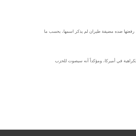
السطح مؤخراً، زاعمة أن شركة سبيس إكس دفعت 250 ألف دولار في عام 2018 لتسوية دعوى رفعتها ضده مضيفة طيران لم يذكر اسمها، بحسب ما
والكراهية في أميركا، ومؤكداً أنه سيصوت للحزب