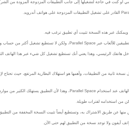
اضي أو كنت في حاجة لتشغيلها إلى جانب التطبيقات المزدوجة المزودة من الشرك
 ويمكنك عبر هذه النسخة تثبيت أي تطبيق ترغب فيه.
 من حساب واحد داخل تطبيق Parallel Space.
خل هاتفك الرئيسي، وهذا يعني أنك تستطيع تشغيل كل شيء عبر هذا الهاتف الثا
بعض التحديات عند استخدام Parallel Space لعمل نسخة ثانية من التطبيقات، وأهمها هو استهلاك البطارية المرت
بيق يستهلك الكثير من موارد الجهاز.
مكن من استخدامه لفترات طويلة.
راك به، وتستطيع أيضاً تثبيت النسخة المخففة من التطبيق Parallel Space Lite عبر متجر غوغل بلاي أيضاً