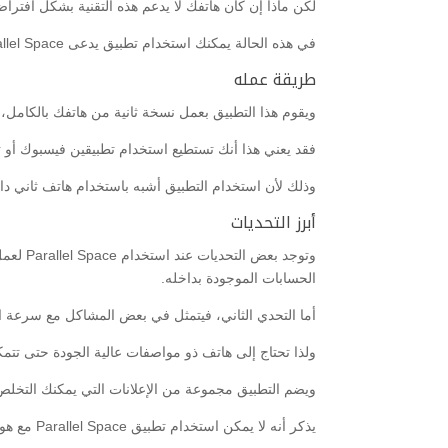
لكن ماذا إن كان هاتفك لا يدعم هذه التقنية بشكل افتر
في هذه الحالة يمكنك استخدام تطبيق يدعى Parallel Space القادر على تشغيل التطبيقات المزدوجة على هواتف أندرويد.
طريقة عمله
ويقوم هذا التطبيق بعمل نسخة ثانية من هاتفك بالكامل،
فقد يعني هذا أنك تستطيع استخدام تطبيقين فيسبوك أو تطبيقين للألعاب عبر Parallel Space، ولكن لا تستطيع تشغيل أكثر
وذلك لأن استخدام التطبيق أشبه باستخدام هاتف ثاني دا
أبرز التحديات
وتوجد 
الحسابات الموجودة بداخله.
أما التحدي الثاني، فيتمثل في بعض المشاكل مع سرعة الهاتف عند استخدام Parallel Space، وهذا لأن التط
ولذا تحتاج إلى هاتف ذو مواصفات عالية الجودة حتى تت
ويضم التطبيق مجموعة من الإعلانات التي يمكنك التخلص منها عن طريق الاشت
يذكر أنه لا يمكن استخدام تطبيق Parallel Space مع هواتف آيفون ولا توجد نسخة من التطبيق لهم حتى الآن.