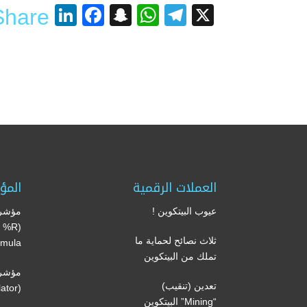
nkedIn
acebook
Snapchat
WhatsApp
Telegram
X
Share
العملات الرقمية
المؤ
عيوب البيتكوين !
مؤشر 
’s %R
ثلاث نصائح لحماية ما
mula)
تملك من البيتكوين
مؤشر 
تعدين (تنقيب)
(Volume oscillator)
“Mining” البيتكوين