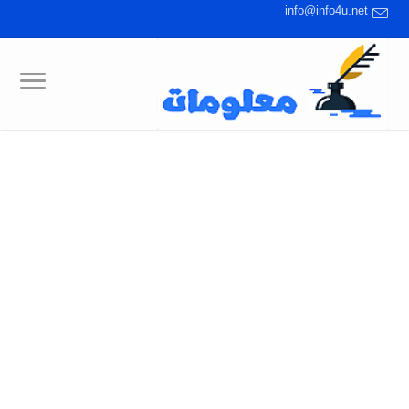
info@info4u.net