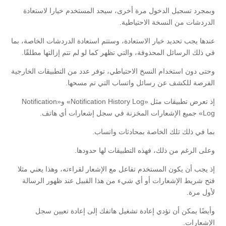
وبمجرد تسجيل الدخول مرة أخرى، سيجد المستخدم خيارا لاستعادة
الدردشات من النسخة الاحتياطية.
عندها يجب تحديد خيار الاستعادة، وستتم استعادة الدردشات الخاصة، بما
في ذلك الرسائل المحذوفة، والتي تظهر كما لو لم تتم إزالتها مطلقًا.
وحتى دون استخدام النسخ الاحتياطي، توفر عدد من التطبيقات الخارجية
الفرصة للكشف عن رسائل واتساب التي تم مسحها.
إذ تعرض تطبيقات مثل «Notification History Log» و«Notification
Log» جميع الإشعارات المخزنة في سجل إشعارات أي هاتف.
بما في ذلك تلك الخاصة بمحادثات واتساب.
وعلى الرغم من ذلك، فهذه التطبيقات لها حدودها.
إذ يجب أن يكون المستخدم تفاعل مع الإشعار لقراءته، وهذا يعني مثلا
فتح شريط الإشعارات أو أي شيء من هذا القبيل عند ظهور الرسالة
لأول مرة.
وأيضًا يمكن أن تؤدي إعادة تشغيل هاتفك إلى إعادة تعيين سجل
الإشعارات.