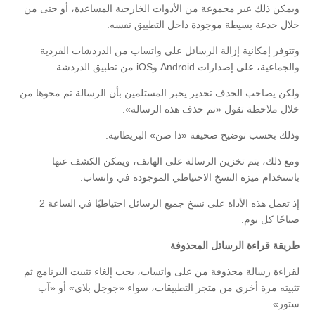
ويمكن ذلك عبر مجموعة من الأدوات الخارجية المساعدة، أو حتى من
خلال خدعة بسيطة موجودة داخل التطبيق نفسه.
وتتوفر إمكانية إزالة الرسائل على واتساب من الدردشات الفردية
والجماعية، على إصدارات Android وiOS من تطبيق الدردشة.
ولكن يصاحب الحذف تحذير يخبر المستلمين بأن الرسالة تم محوها من
خلال ملاحظة تقول «تم حذف هذه الرسالة».
وذلك بحسب توضيح صحيفة «ذا صن» البريطانية.
ومع ذلك، يتم تخزين الرسالة على الهاتف، ويمكن الكشف عنها
باستخدام ميزة النسخ الاحتياطي الموجودة في واتساب.
إذ تعمل هذه الأداة على نسخ جميع الرسائل احتياطيًا في الساعة 2
صباحًا كل يوم.
طريقة قراءة الرسائل المحذوفة
لقراءة رسالة محذوفة من على واتساب، يجب إلغاء تثبيت البرنامج ثم
تثبيته مرة أخرى من متجر التطبيقات، سواء «جوجل بلاي» أو «آب
ستور».