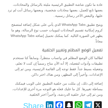
عادة ما تكون شاشة التطبيق الرئيسية مليئة بالرسائل والمحادثات،
بعضها تابع للعمل، بعضها محادثات شخصية، وبعضها رسائل أنت لم ترد
عليها، والبعض الآخر رسائل رسمية..
ويتيح تطبيق WhatsApp Tabs الذي يأتي على شكل إضافة لمتصفح
كروم إمكانية تقسيم المحادثات لتبويبات حسب نوع الرسالة، وهو ما
يظهر في الصورة التالية. كما يمكنك تحميل إضافة WhatsApp Tabs
مجاناً.
تفعيل الوضع المظلم وتغيير الخلفية
لطالما كان الوضع المظلم في واتساب منتظراً، وسابقاً كنا نستخدم
تطبيقات وأدوات لتفعيله، إلا أنه الآن متاح رسمياً إن كنت لا تعلم،
وتفعيله بسيط جداً. فقط توجه إلى القائمة الرئيسية، ومن ثم إلى
الإعدادات، وأخيراً إلى المظهر، ومن هناك اختر داكن.
إضافة إلى ذلك، إن مللت من خلفية التطبيق على الويب فيمكنك
ببساطة تغييرها. كل ما عليك فعله هو التوجه مرة أخرى للإعدادات،
ومن ثم إلى خيار خلفية الدردشة، وأخيراً اختر الخلفية.
LinkedIn
Facebook
Snapchat
WhatsApp
Telegram
X
Share