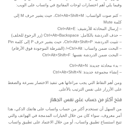
وفيما يلي أهم اختصارات لوحات المفاتيح في واتساب على الويب:
– كتم صوت الواتساب: Ctrl+Alt+Shift+M، حيث يشير حرف M إلى
كلمة Mute
– إرسال المحادثة للأرشيف: Ctrl+Alt+E
– حذف الدردشة بالكامل: Ctrl+Alt+Backspace (زر الرجوع للخلف)
– تثبيت الدردشة: Ctrl+Alt+Shift+P، حيث يشير حرف P إلى كلمة Pin
– البحث ضمن واتساب: Ctrl+Alt+/ (الشرطة الموجودة فوق الأرقام)
– البحث ضمن الدردشة نفسها: Ctrl+Alt+Shift+F
– بدء محادثة جديدة: Ctrl+Alt+N
– إنشاء مجموعة جديدة: Ctrl+Alt+Shift+N
ومن أهم النقاط التي يجب مراعاتها هي تنفيذ الاختصار بسرعة والضغط
على الأزرار على نفس الترتيب بالأعلى.
فتح أكثر من حساب على نفس الجهاز
من السهل أن تستخدم أكثر من حساب واتساب على هاتفك الذكي، هذا
أمر معروف، سواء كان من خلال الخيارات المدمجة في الهواتف والتي
تتيح استنساخ تطبيق واتساب، أو من خلال الاعتماد على تطبيق واتساب