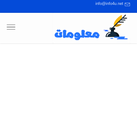
info@info4u.net