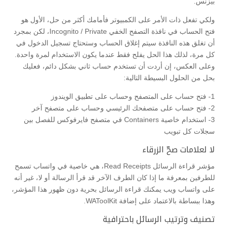
بيزنس.
ولكي تفعل ذات الأمر على الكمبيوتر فأمامك أكثر من حل، الأول هو
فتح الحساب في نافذة التصفح الخفي Incognito / Private، لكن بمجرد
أن تغلق هذه النافذة سيتم إغلاق الحساب وستحتاج تسجيل الدخول في
كل مرة، لذلك هذا الحل يفلح فقط عندما يكون الاستخدام لمرة واحدة.
وعلى العكس، إن أردت أن تستخدم حساب ثاني بشكل دائم، فعليك
بحل من الحلول البسيطة التالية:
1- فتح حساب على المتصفح وحساب على تطبيق الويندوز
2- فتح حساب على متصفحك الرئيسي وحساب على متصفح آخر
3- استخدام خاصية Containers في متصفح فايرفوكس للفصل بين
سجلات كل تبويب
لا لعلامات صحّ الزرقاء
مؤشر قراءة الرسائل Read Receipts، هي خاصية في واتساب تسمح
للطرفين بمعرفة ما إذا كان الطرف الآخر قد قرأ الرسالة أو لا، غير أنه
على واتساب ويب يمكنك قراءة الرسائل بحرية دون ظهور هذا المؤشر،
وهذا ببساطة بالاعتماد على إضافة WAToolKit.
تصنيف وترتيب الرسائل باحترافية