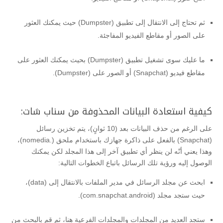
ثم تحتاج إلى الانتقال إلى تطبيق (Dumpster) حيث يمكنك العثور
على الصور أو مقاطع الفيديو المفاجئة.
ما عليك سوى تشغيل تطبيق (Dumpster) بحيث يمكنك العثور على
مقاطع فيديو (Snapchat) أو الصور على (Dumpster).
كيفية استعادة البيانات المحذوفة من سناب شات:
على الرغم من حذف البيانات بعد (10 ثوانٍ)، يتم تخزين رسائل
(Snapchat) بالفعل على ذاكرة جهازك باستخدام ملحق (.nomedia)،
وهذا يعني أنّه لن ينظر أي تطبيق آخر إلى هذا المجلد لكن يمكنك
الوصول إليه ورؤية تلك الرسائل باتباع الخطوات التالية:
ابحث عن مجلد الرسائل في مدير الملفات بالانتقال إلى (data)،
حيث ستجد مجلد (com.snapchat.android).
ستجد العديد من المجلدات والمجلدات الفرعية هنا، ثم قم بالبحث من