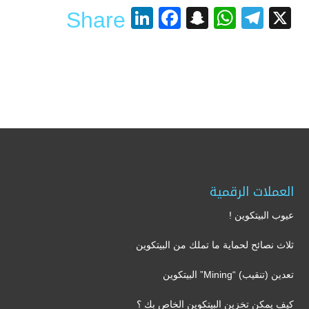
LinkedIn
Facebook
Snapchat
WhatsApp
Telegram
X
Share
العملات الرقمية
عيوب البيتكوين !
ثلاث نصائح لحماية ما تملك من البيتكوين
تعدين (تنقيب) “Mining” البيتكوين
كيف يمكن تخزين البيتكوين الخاص بك ؟