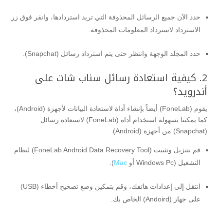
حدد الآن جميع الرسائل المحذوفة التي تريد استردادها، وانقر فوق زر
الاسترداد لاسترداد المعلومات المحذوفة.
حدد المجلد الوجهة وانتظر حتى يتم استرداد رسائل (Snapchat).
2. كيفية استعادة رسائل سناب شات على
أندرويد؟
يقوم (FoneLab) أيضاً بإنشاء أداة لاستعادة البيانات لأجهزة (Android)،
كما يمكننا بسهولة استخدام أداة (FoneLab) لاستعادة رسائل
(Snapchat) من أجهزة (Android).
قم بتنزيل وتثبيت (FoneLab Android Data Recovery Tool) لنظام
التشغيل (Windows Pc أو
Mac
).
انتقل إلى إعدادات هاتفك، وقم بتمكين وضع تصحيح أخطاء (USB)
على جهاز (Andoird) الخاص بك.