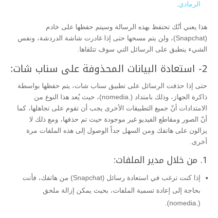
الرمادي
.
هذا يعني أنّك تحتفظ بهذه الرسالة وسيتم حفظها على خادم
(Snapchat)، ولن يتم مسحها حتى إذا غادرت شاشة الدردشة، ونفس
الشيء ينطبق على الرسائل التي سوف تتلقاها.
2- استعادة البيانات المحذوفة على سناب شات:
حتى إذا حذفت الرسائل على تطبيق سناب شات، يتم حفظها بواسطة
ذاكرة الجهاز، وذلك بامتداد (.nomedia)، حيث يُعد هذا النوع من
الامتدادات أنّ جميع التطبيقات الأخرى يجب أن تقوم على تجاهلها، كما
أنّ الصور ومقاطع الفيديو غير موجودة حيث تم حذفها، ومع ذلك لا
يزالون على هاتفك ومن السهل جداً الوصول إلى هذه الملفات مرة
أخرى.
1. من خلال مدير الملفات:
إذا كنت ترغب في استعادة رسائل (Snapchat) من هاتفك، فأنت
بحاجة إلى إعادة تسمية الملفات، بحيث يمكن إزالة ملحق
(.nomedia).