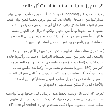
هل تتم إزالة بيانات سناب شات بشكل دائم؟
يعرف الجميع عن (Snapchat) حيث تلتقط الصور ومقاطع الفيديو ويتم
مشاركتها بين الأصدقاء والعائلات، كما يتم عرض بعضها لبضع ثوان فقط
ويتم إزالتها تلقائياً بشكل دائم، كما أنّ أي بيانات يتم حذفها من تلقاء
نفسها لا يتم محوها نهائياً من الجهاز، ولكنّها لا تزال في الجهاز نفسه
ولكنّها أيضاً تصبح غير مرئية، أمّا إذا كنت تريد هذه الرسائل المفقودة
بمساعدة أي برنامج قوي، فمن الممكن استعادتها بسهولة.
يُعد تطبيق سناب شات تطبيق مبتكر للغاية ويوفر الكثير من الراحة
والمتعة، كما يعتبر من أشهر تطبيقات التواصل الاجتماعي وأكثرها فائدة،
حيث اكتسب (Snapchat) سمعة طيبة في الابتكار والنمو السريع مع
أكثر من (150 مليون) مستخدم نشط يومياً، وكما يُعد تطبيق سناب
شات هو أحد أكثر تطبيقات مشاركة الفيديو شيوعاً التي تتيح لك التقاط
الصور وإضافة نص وتسجيل مقاطع الفيديو ومشاركتها بين أصدقائك
والأحباء الذين لا يمكن مشاهدتهم إلا لبضع ثوان.
يُعرف (Snapchat) وسيلة لحفظ هذه الرسائل قبل حذفها نهائياً بواسطة
هذا التطبيق حتى عندما يتم حذفها، كما يمكنك استرداد رسائل تطبيق
سناب شات المفقودة سواء كنت تستخدم جهاز (Android أو iPhone).