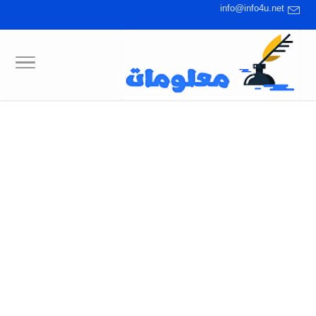
info@info4u.net