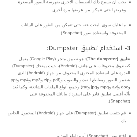
يجب أن يسمح ذلك للتطبيقات الأخرى بفهرسة الصور المصغرة
وعرضها حتى تتمكن من عرضها مرة أخرى.
ما عليك سوى البحث عنه حتى تتمكن من العثور على البيانات
المحذوفة واستعادة صور (Snapchat).
3- استخدام تطبيق Dumpster:
تطبيق (The dumpster):
هو تطبيق متجر (Google Play) يعمل
كصندوق محذوفات على هاتف (Android)، حيث يمنحك (Dumpster)
القدرة على استعادة المحتوى المحذوف من جهاز (Android) الذي
يتضمن الصور ومقاطع الفيديو والصوت و(pdf وzip وmp3 وmp4 وppt
وdoc وavi وmpg وjpg وrar) وجميع أنواع الملفات الشائعة، وكما يُعد
بأنّه أفضل تطبيق قادر على استرداد بياناتك المحذوفة على
(Snapchat).
قم بتثبيت تطبيق (Dumpster) على جهاز (Android) المحمول الخاص
بك.
افتح صور (Snapchat) أو مقاطع الفيديو.