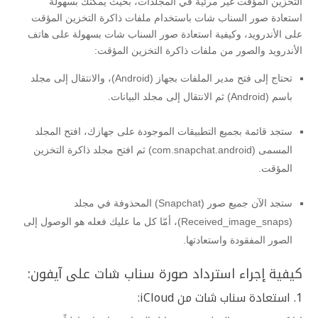
التخزين المؤقت غير مرئية في المجلدات، بحيث يمكنك بسهولة
استعادة صور السناب شات باستخدام ملفات ذاكرة التخزين المؤقت
على الأندرويد، وكيفية استعادة صور السناب شات بسهولة على هاتف
الأندرويد والصور من ملفات ذاكرة التخزين المؤقت:
تحتاج إلى فتح مدير الملفات بجهاز (Android)، والانتقال إلى مجلد
باسم (Android) ثم الانتقال إلى مجلد البيانات.
ستجد قائمة بجميع التطبيقات الموجودة على جهازك، افتح المجلد
المسمى (com.snapchat.android) ثم افتح مجلد ذاكرة التخزين
المؤقت.
ستجد الآن جميع صور (Snapchat) المحذوفة في مجلد
(Received_image_snaps)، أمّا كل ما عليك فعله هو الوصول إلى
الصور المفقودة واستعادتها.
كيفية إجراء استرداد صورة سناب شات على آيفون:
1. استعادة سناب شات من iCloud: