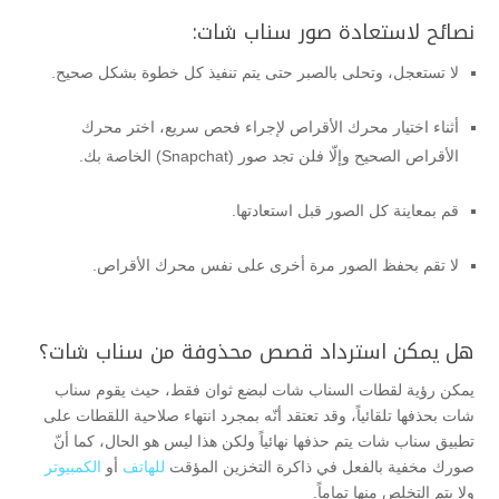
نصائح لاستعادة صور سناب شات:
لا تستعجل، وتحلى بالصبر حتى يتم تنفيذ كل خطوة بشكل صحيح.
أثناء اختيار محرك الأقراص لإجراء فحص سريع، اختر محرك
الأقراص الصحيح وإلّا فلن تجد صور (Snapchat) الخاصة بك.
قم بمعاينة كل الصور قبل استعادتها.
لا تقم بحفظ الصور مرة أخرى على نفس محرك الأقراص.
هل يمكن استرداد قصص محذوفة من سناب شات؟
يمكن رؤية لقطات السناب شات لبضع ثوان فقط، حيث يقوم سناب
شات بحذفها تلقائياً، وقد تعتقد أنّه بمجرد انتهاء صلاحية اللقطات على
تطبيق سناب شات يتم حذفها نهائياً ولكن هذا ليس هو الحال، كما أنّ
صورك مخفية بالفعل في ذاكرة التخزين المؤقت
للهاتف
أو
الكمبيوتر
ولا يتم التخلص منها تماماً.