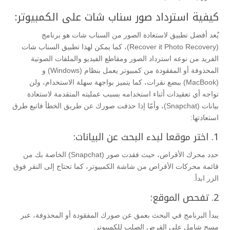
كيفية استرداد صور سناب شات على الكمبيوتر:
يُعد أفضل تطبيق لاستعادة الصور من السناب شات هو برنامج
(Recover it Photo Recovery)، كما يمكن لهذا تطبيق السناب شات
الفريد من نوعه استرداد الصور ومقاطع الفيديو والملفات الصوتية
المحذوفة أو المفقودة من كمبيوتر يعمل بنظام (Windows) و
(MacBook) ببضع نقرات، كما يتميز بواجهة سهلة الاستخدام، ولن
تواجه أي تعقيدات أثناء استخدامه بسبب عمليته المتقدمة لاستعادة
بيانات (Snapchat)، وأمّا إذا حذفت صورك عن طريق الخطأ فاتبع طرق
استعادتها:
1. اختر موقعا لبدء البحث عن البيانات:
حدد محرك الأقراص، حيث فقدت صور (Snapchat) الخاصة بك من
قائمة محركات الأقراص من شاشة الكمبيوتر، كما تحتاج إلى النقر فوق
الزر ابدأ.
2. تفحص الموقع:
يبدأ البرنامج في البحث بعمق عن صورك المفقودة أو المحذوفة، عبر
مسح شامل على القرص الصلب للكمبيوتر.