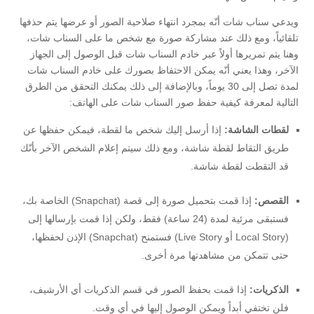
ويدعي سناب شات أنّه بمجرد انتهاء صلاحية الصور أو عرضها يتم حذفها
تلقائياً، ومع ذلك عند مشاركة صورة مع شخص ما على السناب شات،
وهنا يتم تمريرها أولاً عبر خادم السناب شات قبل الوصول إلى الجهاز
الآخر، وهذا يعني أنّه يمكن الاحتفاظ بصورك على خادم السناب شات
لمدة تصل إلى 30 يوماً، وبالإضافة إلى ذلك يمكنك التحقق من الطرق
التالية لمعرفة كيفية حفظ صور السناب شات على الهاتف:
لقطات الشاشة:
إذا أرسل إليك شخص ما لقطة، فيمكن حفظها عن
طريق التقاط لقطة شاشة، ومع ذلك سيتم إعلام الشخص الآخر بأنّك
قد التقطت لقطة شاشة.
القصص:
إذا قمت بتحميل صورة إلى قصة (Snapchat) الخاصة بك،
فستبقى مرئية لمدة (24 ساعة) فقط، ولكن إذا قمت بإرسالها إلى
(Local Story أو Live Story) فستمنح (Snapchat) الإذن لحفظها،
حتى تتمكن من مشاهدتها مرة أخرى.
الذكريات:
إذا قمت بحفظ الصور في قسم الذكريات أي الأرشيف،
فلن تختفي أبداً ويمكن الوصول إليها في أي وقت.