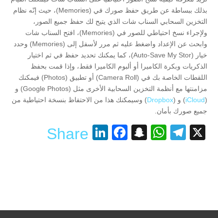
بذلك ببساطة عن طريق حفظ صورك في (Memories)، حيث إنّه نظام
التخزين السحابي السناب شات الذي يتيح لك حفظ جميع الصور،
ولإجراء نسخ احتياطي للصور في (Memories)، افتح السناب شات
وابحث عن الإعداد واضغط عليه ثم مرر لأسفل إلى (Memories) وحدد
خيار (Auto-Save My Stor)، كما يمكنك تحديد حفظ في ثم اختيار
الذكريات وبكرة الكاميرا أو ألبوم الكاميرا فقط، وإذا قمت بحفظ
اللقطات الخاصة بك في (Camera Roll) أو تطبيق (Photos) فيمكنك
مزامنتها مع أنظمة التخزين السحابية الأخرى مثل (Google Photos) و
(
iCloud
) و (
Dropbox
) وسيمكنك هذا من الاحتفاظ بنسخة احتياطية من
جميع صورك بأمان.
LinkedIn
Facebook
Snapchat
WhatsApp
Telegram
X
Share