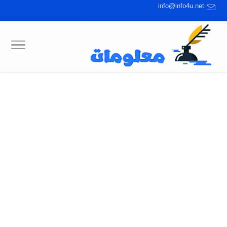
info@info4u.net