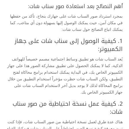
أهم النصائح بعد استعادة صور سناب شات:
بمجرد استرداد صور السناب شات على جهازك بنجاح، تأكد من حفظها
في مكان آمن، حيث يمكنك الوصول إليها بسهولة دون أي متاعب، كما
يمكنك اتباع النصائح حول سناب شات:
1. كيفية الوصول إلى سناب شات على جهاز
الكمبيوتر:
يًعد السناب شات هو تطبيق وسائط اجتماعية مصمم خصيصاً للهواتف
الذكية، كما لا يمكنك الحصول على تطبيق مشاركة الصور هذا على جهاز
الكمبيوتر الخاص بك، في البداية يمكنك استخدام برامج محاكاة لفتح
التطبيق، ولكن السناب شات حظرت مؤخراً استخدام التطبيق من خلال
برامج المحاكاة لذلك لا يوجد بديل آخر لاستخدام السناب شات على
جهاز الكمبيوتر الخاص بك.
2. كيفية عمل نسخة احتياطية من صور سناب
شات:
هناك عدة طرق لعمل نسخة احتياطية من صور السناب شات، فإذا كنت
تريد معرفة كيفية نسخ الصور احتياطياً على السناب شات فيمكنك القيام