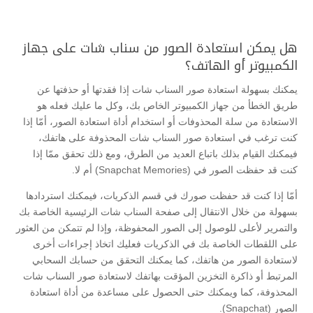
هل يمكن استعادة الصور من سناب شات على جهاز
الكمبيوتر أو الهاتف؟
يمكنك بسهولة استعادة صور السناب شات إذا فقدتها أو حذفتها عن
طريق الخطأ من جهاز الكمبيوتر الخاص بك، وكل ما عليك فعله هو
الاستعادة من سلة المحذوفات أو استخدام أداة استعادة الصور، أمّا إذا
كنت ترغب في استعادة صور السناب شات المحذوفة على هاتفك،
فيمكنك القيام بذلك باتباع العديد من الطرق، ومع ذلك تحقق ممّا إذا
كنت قد حفظت الصور في (Snapchat Memories) أم لا.
أمّا إذا كنت قد حفظت صورك في قسم الذكريات، فيمكنك استردادها
بسهولة من خلال الانتقال إلى صفحة السناب شات الرئيسية الخاصة بك
والتمرير لأعلى للوصول إلى الصور المحفوظة، وإذا لم تتمكن من العثور
على اللقطات الخاصة بك في الذكريات فعليك اتخاذ إجراءات أخرى
لاستعادة الصور من هاتفك، كما يمكنك التحقق من حسابك السحابي
المرتبط أو ذاكرة التخزين المؤقت بهاتفك لاستعادة صور السناب شات
المحذوفة، كما ويمكنك حتى الحصول على مساعدة من أداة استعادة
الصور (Snapchat).