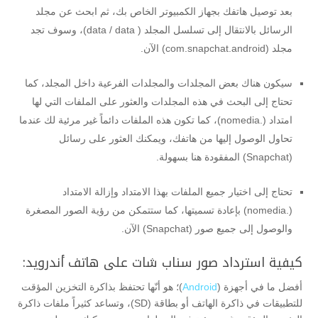
بعد توصيل هاتفك بجهاز الكمبيوتر الخاص بك، ثم ابحث عن مجلد
الرسائل بالانتقال إلى تسلسل المجلد ( data / data)، وسوف تجد
مجلد (com.snapchat.android) الآن.
سيكون هناك بعض المجلدات والمجلدات الفرعية داخل المجلد، كما
تحتاج إلى البحث في هذه المجلدات والعثور على الملفات التي لها
امتداد (.nomedia)، كما تكون هذه الملفات دائماً غير مرئية لك عندما
تحاول الوصول إليها من هاتفك، ويمكنك العثور على رسائل
(Snapchat) المفقودة هنا بسهولة.
تحتاج إلى اختيار جميع الملفات بهذا الامتداد وإزالة الامتداد
(.nomedia) بإعادة تسميتها، كما ستتمكن من رؤية الصور المصغرة
والوصول إلى جميع صور (Snapchat) الآن.
كيفية استرداد صور سناب شات على هاتف أندرويد:
أفضل ما في أجهزة (
Android
)؛ هو أنّها تحتفظ بذاكرة التخزين المؤقت
للتطبيقات في ذاكرة الهاتف أو بطاقة (SD)، وتساعد كثيراً ملفات ذاكرة