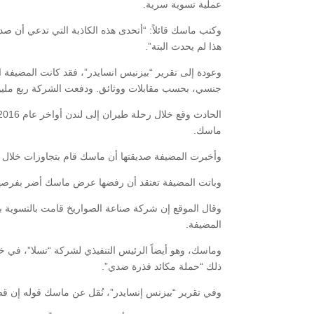
عملية تسوية سرية.
وكتب ماسك قائلاً: “أتحدى هذه الكاذبة التي تدعي أن صد
هذا لم يحدث البتة”.
وعودة إلى تقرير “بيزنيس انسايدر”، فقد كانت المضيفة
جنسي، بحسب مقابلات ووثائق. ودفعت الشركة ربع مليون 
ماسك.
وأخبرت المضيفة صديقتها أن ماسك قام بتجاوزات خلال
وباتت المضيفة تعتقد أن رفضها عرض ماسك أضر بفرصها للعمل في “سبيس 
وقال الموقع إن شركة صناعة الصواريخ قامت بالتسوية بع
المضيفة.
وماسك، وهو أيضاً الرئيس التنفيذي لشركة “تسلا”، في خ
ذلك “حملة مكائد قذرة ضدي”.
وفي تقرير “بيزنس إنسايدر”، نُقل عن ماسك قوله إن قص