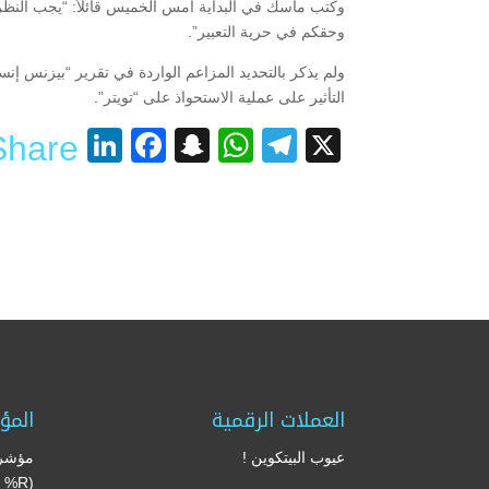
وكتب ماسك في البداية أمس الخميس قائلاً: “يجب النظ
وحقكم في حرية التعبير”.
ولم يذكر بالتحديد المزاعم الواردة في تقرير “بيزنس إن
التأثير على عملية الاستحواذ على “تويتر”.
nkedIn
acebook
Snapchat
WhatsApp
Telegram
X
Share
العملات الرقمية
المؤ
عيوب البيتكوين !
مؤشر 
’s %R