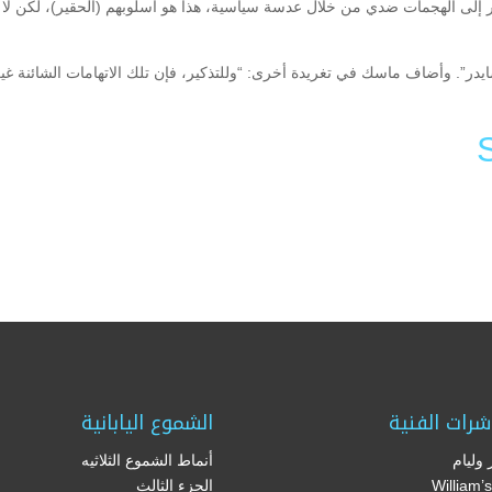
ر إلى الهجمات ضدي من خلال عدسة سياسية، هذا هو أسلوبهم (الحقير)، لكن ل
سايدر”. وأضاف ماسك في تغريدة أخرى: “وللتذكير، فإن تلك الاتهامات الشائنة غ
Li
F
شرات الفنية
الشموع اليابانية
وليام
أنماط الشموع الثلاثيه
(William
الجزء الثالث