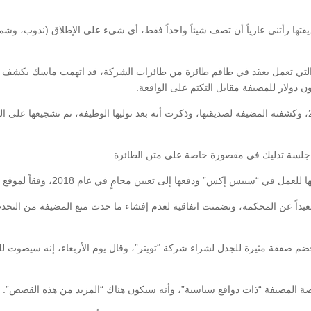
يقتها رأتني عارياً أن تصف شيئاً واحداً فقط، أي شيء على الإطلاق (ندوب، وشم،
 التي تعمل بعقد في طاقم طائرة من طائرات الشركة، قد اتهمت ماسك بكشف جس
دولار للمضيفة مقابل التكتم على الواقعة.
الحادث وقع خلال رحلة طيران إلى لندن أواخر عام 2016، وكشفته المضيفة لصديقتها، وذكرت أنه بعد توليها ال
 جلسة تدليك في مقصورة خاصة على متن الطائرة.
إكس” ودفعها إلى تعيين محامٍ في عام 2018، وفقاً لموقع “بيزنس إنسايدر”.
يداً عن المحكمة، وتضمنت اتفاقية لعدم إفشاء ما حدث منع المضيفة من التحدث 
ضم صفقة مثيرة للجدل لشراء شركة “تويتر”، وقال يوم الأربعاء، إنه سيصوت للح
ة المضيفة “ذات دوافع سياسية”، وأنه سيكون هناك “المزيد من هذه القصص”.