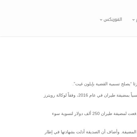
الفوريكس
ا “يصلح تسمية القضية بإيلون غيت”.
ولجأ ماسك إلى “تويتر”، في وقت متأخر أمس الخميس، لنفي المزاعم “غير الصحيحة تماماً” التي وردت في تقرير إخباري بأنه تحرش جنسياً بمضيفة طيران في عام 2016، وفقاً لوكالة رويترز
وكان تقرير لـ “بيزنس انسايدر” Business Insider أفاد أن شركة سبيس إكس للفضاء التي أسسها إيلون ماسك، أغنى رجل في العالم، دفعت لمضيفة طيران 250 ألف دولار لتسوية سوء
المضيفة. وأضاف أن الصديقة أدلت بشهادتها في إطار