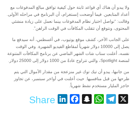
ولا يبدو أن هناك أي قواعد ثابتة حول كيفية توافق مبالغ المدفوعات مع
أعداد المتابعين. فيما أوضحت إنستغرام، أن البرنامج في مراحله الأولى.
وقالت: “نواصل اختبار نظام المدفوعات بينما نعمل على زيادة منشئي
المحتوى، ونتوقع أن تتقلب المكافآت في الوقت الراهن”.
على الجانب الأخر، كشف موقع يوتيوب، في أغسطس، أنه سيدفع ما
يصل إلى 10000 دولار شهرياً لمقاطع الفيديو الشهيرة. وفي الوقت
نفسه، أعلنت سناب شات الشهر الماضي عن برنامج المكافآت المتنوعة
لمنصة Spotlight، والتي تتراوح عادةً من 1000 دولار إلى 25000 دولار.
من جانبها، يبدو أن تيك توك غير منزعجة من مقدار الأموال التي يتم
طرحها من قبل منافسيها. حيث أعلنت في أواخر سبتمبر، عن تجاوز
حاجز المليار مستخدم نشط شهرياً.
LinkedIn
Facebook
Snapchat
WhatsApp
Telegram
X
Share