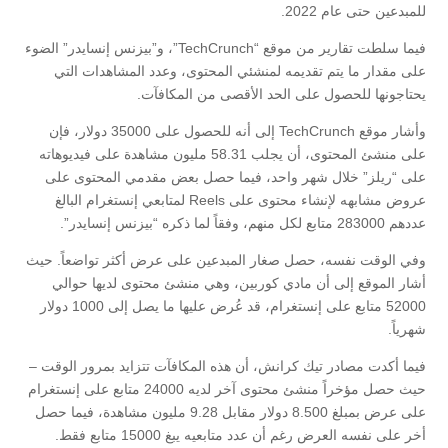
للمبدعين حتى عام 2022.
فيما سلطت تقارير من موقع “TechCrunch”، و”بيزنس إنسايدر” الضوء
على مقدار ما يتم تقديمه لمنشئي المحتوى، وعدد المشاهدات التي
يحتاجونها للحصول على الحد الأقصى من المكافآت.
وأشار موقع TechCrunch إلى أنه للحصول على 35000 دولار، فإن
على منشئ المحتوى، أن يجلب 58.31 مليون مشاهدة على فيديوهاته
على “ريلز” خلال شهر واحد، فيما حصل بعض مقدمي المحتوى على
عروض مشابهه لإنشاء محتوى على Reels لمتابعي إنستغرام البالغ
عددهم 283000 متابع لكل منهم، وفقاً لما ذكره “بيزنس إنسايدر”.
وفي الوقت نفسه، حصل صغار المبدعين على عرض أكثر تواضعاً. حيث
أشار الموقع إلى أن مادي كوربين، وهي منشئ محتوى لديها حوالي
52000 متابع على إنستغرام، قد عُرض عليها ما يصل إلى 1000 دولار
شهرياً.
فيما أكدت مصادر تيك كرانش، أن هذه المكافآت تتزايد بمرور الوقت –
حيث حصل مؤخراً منشئ محتوى آخر لديه 24000 متابع على إنستغرام
على عرض بمبلغ 8.500 دولار مقابل 9.28 مليون مشاهدة، فيما حصل
أخر على نفسه العرض رغم أن عدد متابعيه يبغ 15000 متابع فقط.