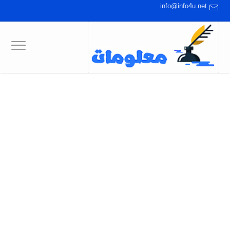
info@info4u.net