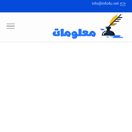
info@info4u.net