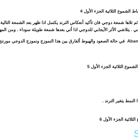
 تلاها شمعة دوجي فان تأكيد أنعكاس الترند يكتمل اذا ظهر بعد الشمعة التال
 . يتلاشي الأثر الأيجابي للدوجي اذا أتي بعدها شمعة طويلة سوداء . ومن المه
هناك نموزج أخر يشبة هذا النموزج أسمه Abandoned Baby في حالة الصعود والهبوط ألفارق بين هذا النمو
لنمط يتغير الترند .
Li
F