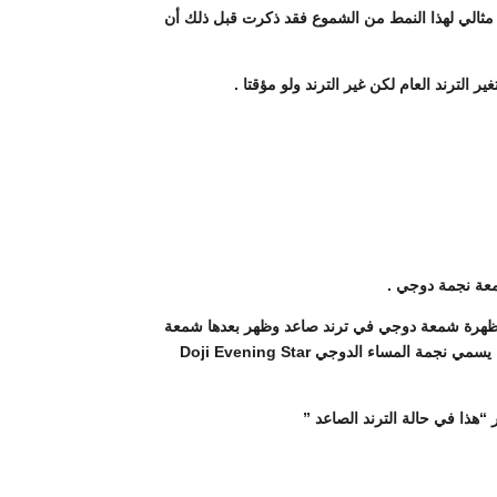
هبوط الي أن كون النموزج الأنعكاسي Morning Star هو بالفعل ليس نموزج مثالي لهذا النمط من الشموع فقد ذكرت قبل ذلك أن
عة نجمة دوجي .
لا ظهرة شمعة دوجي في ترند صاعد وظهر بعدها شمعة
سوادء طويله مغلغلة في أعماق الشمعة البيضاء السابقة للدوجي فهذا النموزج يؤكد أنعكاس الترند الحالي ولو لفترة مؤقتة . هذا النموزج يسمي نجمة المساء الدوجي Doji Evening Star
“هذا في حالة الترند الصاعد ”