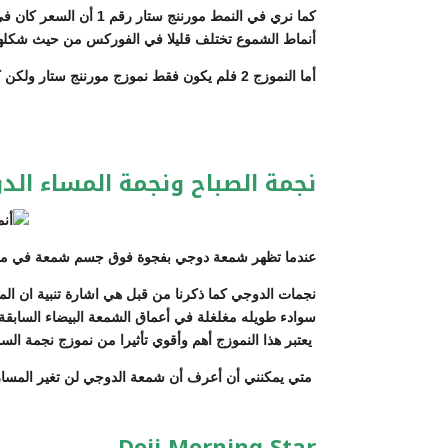
أنماط الشموع تختلف قليلا في الفوركس من حيث شكلها
أما النموزج 2 فلم يكون فقط نموزج مورننج ستار ولكن كون نموزج البالوعه Bullish Engulfing بالطبع لم ينعكس السعر كثيرا او لم يتغير الترند العام لكن غير الترند ولو مؤقتا .
نجمة الصباح ونجمة المساء الدوجي ng and Evening Doji Star
عندما تظهر شمعة دوجي بفجوة فوق جسم شمعة في مسار
نجمات الدوجي كما ذكرنا من قبل هي اشارة تنبية ان ال
يعتبر هذا النموزج أهم وأقوي تأثيرا من نموزج نجمة السماء العادية ar
متي يمكنني أن أعرف أن شمعة الدوجي لن تغير المسار اذ