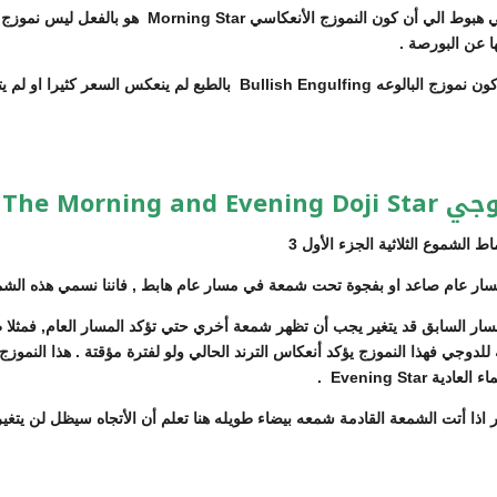
كما نري في النمط مورننج ستار رقم 1 أن السعر كان في 
 عن البورصة .
The Morni
 عام صاعد او بفجوة تحت شمعة في مسار عام هابط , فاننا نسمي هذه الشم
مسار السابق قد يتغير يجب أن تظهر شمعة أخري حتي تؤكد المسار العام, فمث
Evening St .
ا أتت الشمعة القادمة شمعه بيضاء طويله هنا تعلم أن الأتجاه سيظل لن يتغير 