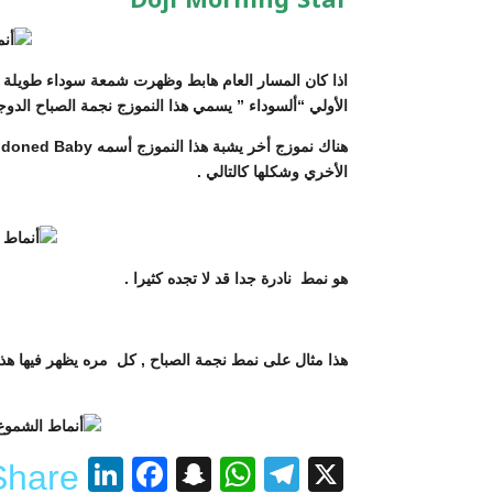
Doji Morning Star
اذا كان المسار العام هابط وظهرت شمعة سوداء طويلة ثم
الأولي “ألسوداء ” يسمي هذا النموزج نجمة الصباح الدوجي
الأخري وشكلها كالتالي .
هو نمط نادرة جدا قد لا تجده كثيرا .
هذا مثال على نمط نجمة الصباح , كل مره يظهر فيها هذا ا
nkedIn
acebook
Snapchat
WhatsApp
Telegram
X
Share