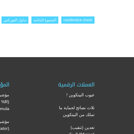
candlestick charts
الشموع اليابانية
تداول الفوركس
العملات الرقمية
المؤ
عيوب البيتكوين !
مؤشر 
’s %R
ثلاث نصائح لحماية ما
mula)
تملك من البيتكوين
مؤشر 
تعدين (تنقيب)
(Volume oscillator)