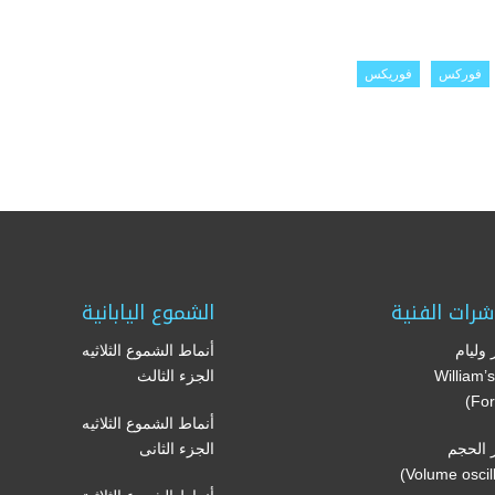
فوركس
فوريكس
شرات الفنية
الشموع اليابانية
وليام
أنماط الشموع الثلاثيه
(William
الجزء الثالث
For
أنماط الشموع الثلاثيه
الحجم
الجزء الثانى