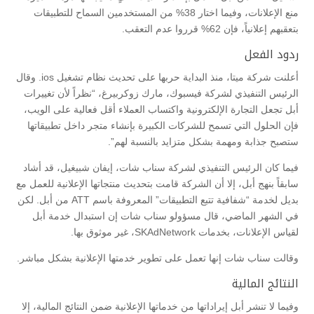
منع الإعلانات، وفيما اختار 38% من المستخدمين السماح للتطبيقات
بتعقبهم إعلانياً، فإن 62% قرروا عدم التعقب.
ردود الفعل
أعلنت شركة ميتا، منذ البداية حربها على تحديث نظام تشغيل ios. وقال
الرئيس التنفيذي لشركة فيسبوك، مارك زوكربيرغ، “نظراً لأن تغييرات
أبل تجعل التجارة الإلكترونية واكتساب العملاء أقل فعالية على الويب،
فإن الحلول التي تسمح للشركات الكبيرة بإنشاء متجر داخل تطبيقاتها
ستصبح جذابة ومهمة بشكل متزايد بالنسبة لهم”.
فيما كان الرئيس التنفيذي لشركة سناب شات، إيفان شبيغيل، قد أشاد
سابقاً بنهج أبل، إلا أن الشركة قامت بتحديث منتجاتها الإعلانية للعمل مع
بديل لخدمة “شفافية تتبع التطبيقات” المعروفة باسم ATT من أبل. لكن
في الشهر الماضي، قال مسؤولو سناب شات إن استبدال خدمة أبل
لقياس الإعلانات، بخدمات SKAdNetwork، غير موثوق بها.
وقالت سناب شات إنها تعمل على تطوير خدمتها الإعلانية بشكل مباشر.
النتائج المالية
وفيما لا تنشر أبل إيراداتها من خدماتها الإعلانية ضمن النتائج المالية، إلا