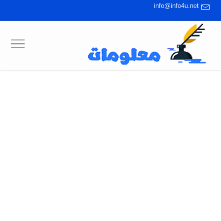
info@info4u.net