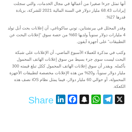
أنها تمثل جزءا صغيرا من أعمالها في مجال الخدمات، والتي سجلت
إيرادات 68.43 مليار دولار في السنة المالية 2021 للشركة، بزيادة
قدرها 27%.
وقدر المحلل في بيرنشتاين، توني ساكوناغي، أن إعلانات بحث أبل تولد
4 مليارات دولار سنوياً ولديها 60% من حصة سوق “إعلانات البحث عن
التطبيقات” على أجهزة آيفون.
وكتب في مذكرة للعملاء الأسبوع الماضي، أن الإعلانات على شبكة
البحث ليست سوى جزء بسيط من سوق إعلانات الهاتف المحمول
بأكمله. ويقدر أن سوق إعلانات الهاتف المحمول ككل تبلغ قيمته 300
مليار دولار سنوياً، و20% من هذه الإعلانات مخصصة لتطبيقات الأجهزة
المحمولة، أو حوالي 60 مليار دولار، فيما يمثل نظام iOS نصف هذه
الكعكة.
LinkedIn
Facebook
Snapchat
WhatsApp
Telegram
X
Share