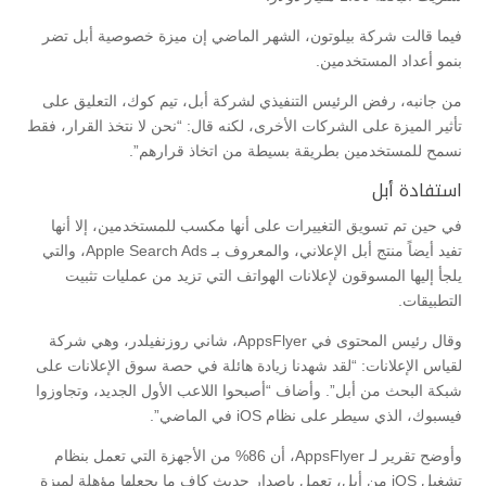
فيما قالت شركة بيلوتون، الشهر الماضي إن ميزة خصوصية أبل تضر
بنمو أعداد المستخدمين.
من جانبه، رفض الرئيس التنفيذي لشركة أبل، تيم كوك، التعليق على
تأثير الميزة على الشركات الأخرى، لكنه قال: “نحن لا نتخذ القرار، فقط
نسمح للمستخدمين بطريقة بسيطة من اتخاذ قرارهم”.
استفادة أبل
في حين تم تسويق التغييرات على أنها مكسب للمستخدمين، إلا أنها
تفيد أيضاً منتج أبل الإعلاني، والمعروف بـ Apple Search Ads، والتي
يلجأ إليها المسوقون لإعلانات الهواتف التي تزيد من عمليات تثبيت
التطبيقات.
وقال رئيس المحتوى في AppsFlyer، شاني روزنفيلدر، وهي شركة
لقياس الإعلانات: “لقد شهدنا زيادة هائلة في حصة سوق الإعلانات على
شبكة البحث من أبل”. وأضاف “أصبحوا اللاعب الأول الجديد، وتجاوزوا
فيسبوك، الذي سيطر على نظام iOS في الماضي”.
وأوضح تقرير لـ AppsFlyer، أن 86% من الأجهزة التي تعمل بنظام
تشغيل iOS من أبل، تعمل بإصدار حديث كافٍ ما يجعلها مؤهلة لميزة