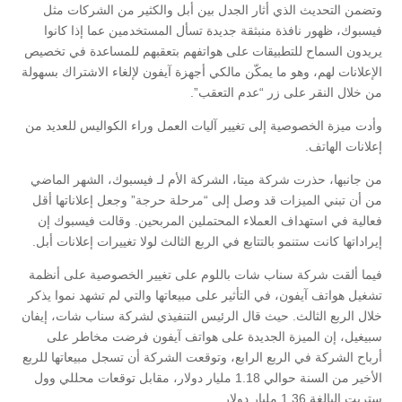
وتضمن التحديث الذي أثار الجدل بين أبل والكثير من الشركات مثل
فيسبوك، ظهور نافذة منبثقة جديدة تسأل المستخدمين عما إذا كانوا
يريدون السماح للتطبيقات على هواتفهم بتعقبهم للمساعدة في تخصيص
الإعلانات لهم، وهو ما يمكّن مالكي أجهزة آيفون لإلغاء الاشتراك بسهولة
من خلال النقر على زر “عدم التعقب”.
وأدت ميزة الخصوصية إلى تغيير آليات العمل وراء الكواليس للعديد من
إعلانات الهاتف.
من جانبها، حذرت شركة ميتا، الشركة الأم لـ فيسبوك، الشهر الماضي
من أن تبني الميزات قد وصل إلى “مرحلة حرجة” وجعل إعلاناتها أقل
فعالية في استهداف العملاء المحتملين المربحين. وقالت فيسبوك إن
إيراداتها كانت ستنمو بالتتابع في الربع الثالث لولا تغييرات إعلانات أبل.
فيما ألقت شركة سناب شات باللوم على تغيير الخصوصية على أنظمة
تشغيل هواتف آيفون، في التأثير على مبيعاتها والتي لم تشهد نموا يذكر
خلال الربع الثالث. حيث قال الرئيس التنفيذي لشركة سناب شات، إيفان
سبيغيل، إن الميزة الجديدة على هواتف آيفون فرضت مخاطر على
أرباح الشركة في الربع الرابع، وتوقعت الشركة أن تسجل مبيعاتها للربع
الأخير من السنة حوالي 1.18 مليار دولار، مقابل توقعات محللي وول
ستريت البالغة 1.36 مليار دولار.