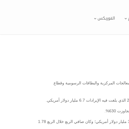
الفوريكس
ممتازة في قطاع المعالجات المركزية والبطاقات الرسومية وقطاع
أما بالنسبة للربع الرابع من العام 2020 فقد جاءت الإيرادات مع ارتفاع بنسبة 53% بالمقارنة مع نفس الفترة من العام السابق وبلغت 3.2 مليار دولار أمريكي؛ وكان صافي الربع خلال الربع 1.78