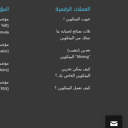
العملات الرقمية
المؤ
عيوب البيتكوين !
مؤشر 
’s %R
ثلاث نصائح لحماية ما
mula)
تملك من البيتكوين
مؤشر 
تعدين (تنقيب)
(Volume oscillator)
“Mining” البيتكوين
مؤشر 
كيف يمكن تخزين
(Volatility Chaikins)
البيتكوين الخاص بك ؟
مؤشر
كيف تعمل البيتكوين ؟
(TRIX)