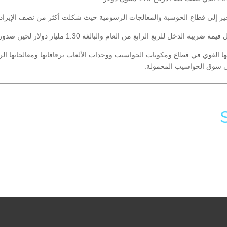
طاع الحوسبة والمعالجات الرسومية حيث شكلت أكثر من نصف الإيرادات بارتفاع بلغ 18% بمعدل 
بع الرابع من العام والبالغة 1.30 مليار دولار لحين صدور التقرير.
المالي الجيد لشركة AMD في ظل دخولها القوي في قطاع ومكونات الحواسيب ووحدات الألعاب برقاقاتها و
ي سوق الحواسيب المحمولة.
Li
F