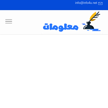
info@info4u.net