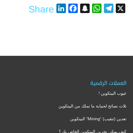
LinkedIn
Facebook
Snapchat
WhatsApp
Telegram
X
Share
العملات الرقمية
عيوب البيتكوين !
ثلاث نصائح لحماية ما تملك من البيتكوين
تعدين (تنقيب) “Mining” البيتكوين
كيف يمكن تخزين البيتكوين الخاص بك ؟