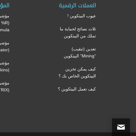
العملات الرقمية
المؤ
عيوب البيتكوين !
مؤشر 
’s %R
ثلاث نصائح لحماية ما
mula)
تملك من البيتكوين
مؤشر 
تعدين (تنقيب)
(Volume oscillator)
“Mining” البيتكوين
مؤشر 
كيف يمكن تخزين
(Volatility Chaikins)
البيتكوين الخاص بك ؟
مؤشر
كيف تعمل البيتكوين ؟
(TRIX)