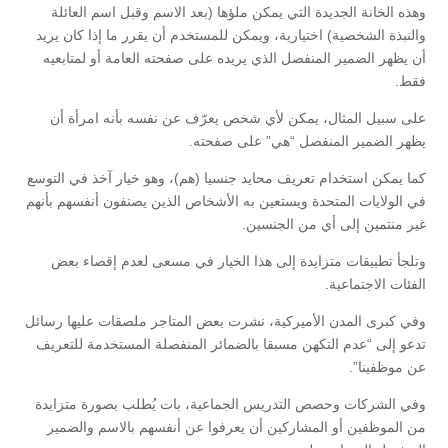
وهذه الخانة الجديدة التي يمكن ملؤها (بعد الاسم وقبل اسم العائلة
والنبذة الشخصية) اختيارية، ويمكن للمستخدم أن يقرر ما إذا كان يريد
أن يظهر الضمير المنفصل الذي يريده على صفحته العامة أو لمتابعيه
فقط.
على سبيل المثال، يمكن لأي شخص يعرّف عن نفسه بأنه امرأة أن
يظهر الضمير المنفصل “هي” على صفحته.
كما يمكن استخدام تعريف محايد جنسيا (هم)، وهو خيار آخذ في التوسع
في الولايات المتحدة ويستعين به الأشخاص الذين يصنفون أنفسهم بأنهم
غير منتمين إلى أي من الجنسين.
وتلجأ تطبيقات متزايدة إلى هذا الخيار في مسعى لعدم إقصاء بعض
الفئات الاجتماعية.
وفي كبرى المدن الأميركية، نشرت بعض المتاجر ملصقات عليها رسائل
تدعو إلى “عدم التكهن مسبقا بالضمائر المنفصلة المستخدمة للتعريف
عن موظفينا”.
وفي الشركات وحصص التدريس الجماعية، بات يُطلب بصورة متزايدة
من الموظفين أو المشاركين أن يعرفوا عن أنفسهم بالاسم والضمير