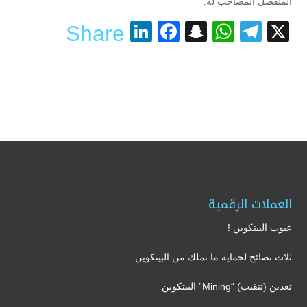
المنفصل المصاحب له.
LinkedIn
Facebook
Snapchat
WhatsApp
Telegram
X
Share
العملات الرقمية
عيوب البيتكوين !
ثلاث نصائح لحماية ما تملك من البيتكوين
تعدين (تنقيب) “Mining” البيتكوين