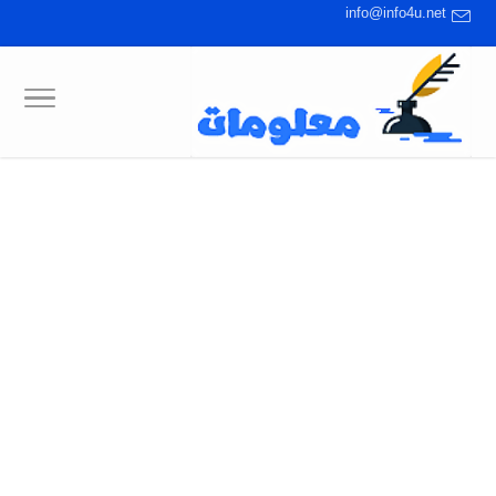
info@info4u.net