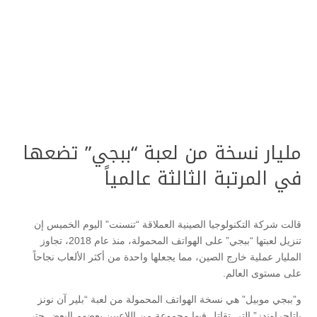
مليار نسخة من لعبة “ببجي” تضعها
في المرتبة الثالثة عالمياً
قالت شركة التكنولوجيا الصينية العملاقة “تنسنت” اليوم الخميس إن
تنزيل لعبتها “ببجي” على الهواتف المحمولة، منذ عام 2018، تجاوز
المليار عملية خارج الصين، مما يجعلها واحدة من أكثر الألعاب نجاحاً
على مستوى العالم.
و”ببجي موبيل” هي نسخة الهواتف المحمولة من لعبة “بلير آن نونز
باتلجراوندز” التي تقاتل فيها مجموعة من اللاعبين بعضهم البعض حتى