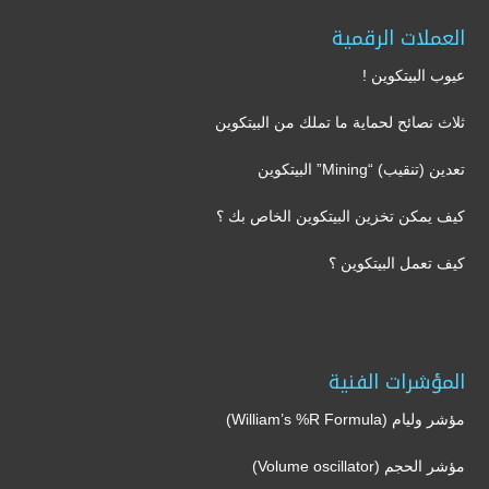
العملات الرقمية
عيوب البيتكوين !
ثلاث نصائح لحماية ما تملك من البيتكوين
تعدين (تنقيب) “Mining” البيتكوين
كيف يمكن تخزين البيتكوين الخاص بك ؟
كيف تعمل البيتكوين ؟
المؤشرات الفنية
مؤشر وليام (William’s %R Formula)
مؤشر الحجم (Volume oscillator)