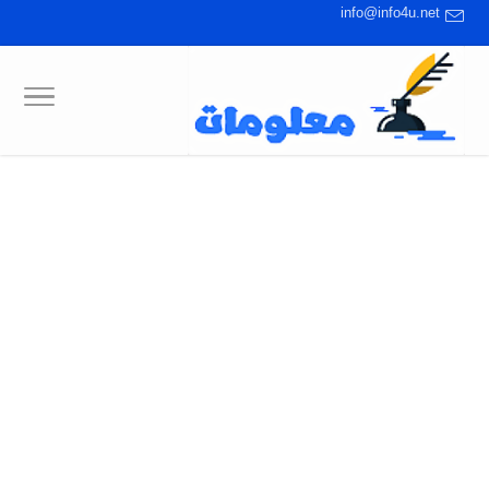
info@info4u.net