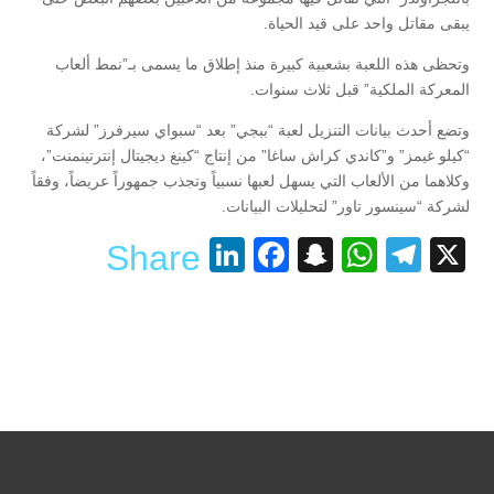
يبقى مقاتل واحد على قيد الحياة.
وتحظى هذه اللعبة بشعبية كبيرة منذ إطلاق ما يسمى بـ”نمط ألعاب
المعركة الملكية” قبل ثلاث سنوات.
وتضع أحدث بيانات التنزيل لعبة “ببجي” بعد “سبواي سيرفرز” لشركة
“كيلو غيمز” و”كاندي كراش ساغا” من إنتاج “كينغ ديجيتال إنترتينمنت”،
وكلاهما من الألعاب التي يسهل لعبها نسبياً وتجذب جمهوراً عريضاً، وفقاً
لشركة “سينسور تاور” لتحليلات البيانات.
LinkedIn
Facebook
Snapchat
WhatsApp
Telegram
X
Share