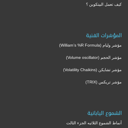
كيف تعمل البيتكوين ؟
المؤشرات الفنية
مؤشر وليام (William’s %R Formula)
مؤشر الحجم (Volume oscillator)
مؤشر تشايكن (Volatility Chaikins)
مؤشر تريكس (TRIX)
الشموع اليابانية
أنماط الشموع الثلاثيه الجزء الثالث