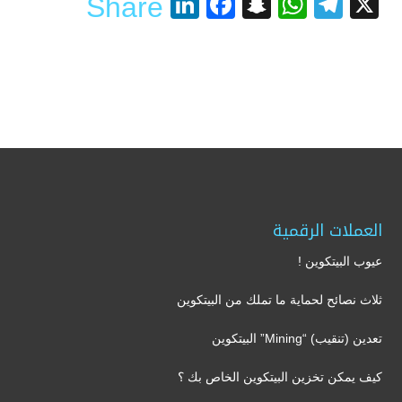
LinkedIn
Facebook
Snapchat
WhatsApp
Telegram
X
Share
العملات الرقمية
عيوب البيتكوين !
ثلاث نصائح لحماية ما تملك من البيتكوين
تعدين (تنقيب) “Mining” البيتكوين
كيف يمكن تخزين البيتكوين الخاص بك ؟