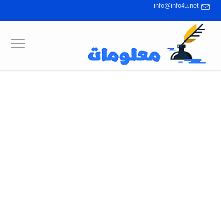
info@info4u.net