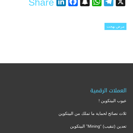
LinkedIn
Facebook
Snapchat
WhatsApp
Telegram
X
Share
مرض بهجت
العملات الرقمية
عيوب البيتكوين !
ثلاث نصائح لحماية ما تملك من البيتكوين
تعدين (تنقيب) “Mining” البيتكوين