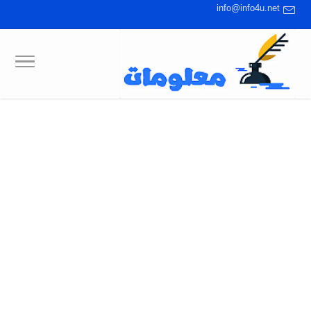
info@info4u.net