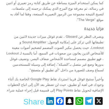
كما يمكن استخدام الميزة ببساطة عن طريق كتابة رمز تعبيري أو اثنين
في رسالة، ثم معرفة نوع المزج الذي يمكنك ترجمته إلى ملصقات،
لتصبح النتيجة مجموعة من الرموز التعبيرية الممتعة، وفقا لما أفاد به
موقع “The Verge”.
مزايا جديدة
وبصرف النظر عن Gboard ، تقدم غوغل ميزات جديدة لاثنين من
تطبيقاتها التي تركز على إمكانية الوصول: Sound Amplifier و
Lookout، حيث يحصل مكبر الصوت المصمم لتضخيم أصوات معينة
للأشخاص الذين يعانون من صعوبات في السمع، أما بالنسبة لـ Lookout
، فهو تطبيق مصمم لمساعدة الأشخاص ضعاف البصر، وتضيف غوغل
بدورها وضع غير متصل بـ”الشبكة”، إضافة إلى وسيلة للمستخدمين
لسماع وصف للصورة من داخل “أي تطبيق أو متصفح”.
وأخيراً ستتيح غوغل قريبا استرداد نقاط Google Play الخاصة بك أثناء
وجودك في لعبة أو تطبيق، حيث لن تضطر بعد الآن إلى اتباع الخطوات
الإضافية لتحويل نقاط Play Points إلى قسيمة قبل إجراء عملية شراء.
LinkedIn
Facebook
Snapchat
WhatsApp
Telegram
X
Share