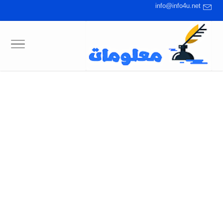
info@info4u.net