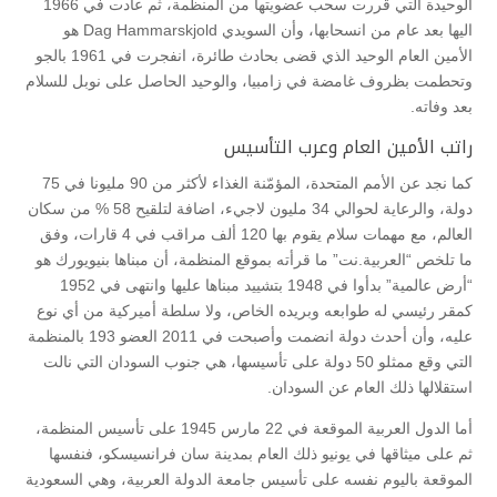
الوحيدة التي قررت سحب عضويتها من المنظمة، ثم عادت في 1966
اليها بعد عام من انسحابها، وأن السويدي Dag Hammarskjold هو
الأمين العام الوحيد الذي قضى بحادث طائرة، انفجرت في 1961 بالجو
وتحطمت بظروف غامضة في زامبيا، والوحيد الحاصل على نوبل للسلام
بعد وفاته.
راتب الأمين العام وعرب التأسيس
كما نجد عن الأمم المتحدة، المؤمّنة الغذاء لأكثر من 90 مليونا في 75
دولة، والرعاية لحوالي 34 مليون لاجيء، اضافة لتلقيح 58 % من سكان
العالم، مع مهمات سلام يقوم بها 120 ألف مراقب في 4 قارات، وفق
ما تلخص “العربية.نت” ما قرأته بموقع المنظمة، أن مبناها بنيويورك هو
“أرض عالمية” بدأوا في 1948 بتشييد مبناها عليها وانتهى في 1952
كمقر رئيسي له طوابعه وبريده الخاص، ولا سلطة أميركية من أي نوع
عليه، وأن أحدث دولة انضمت وأصبحت في 2011 العضو 193 بالمنظمة
التي وقع ممثلو 50 دولة على تأسيسها، هي جنوب السودان التي نالت
استقلالها ذلك العام عن السودان.
أما الدول العربية الموقعة في 22 مارس 1945 على تأسيس المنظمة،
ثم على ميثاقها في يونيو ذلك العام بمدينة سان فرانسيسكو، فنفسها
الموقعة باليوم نفسه على تأسيس جامعة الدولة العربية، وهي السعودية