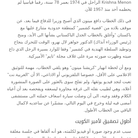
Krishna Menon الراحل في 1974 بعمر 78 سنة، رقما قياسيا لم
يحطمه أحد منذ 1957 للآن.
في ذلك الخطاب دافع مينون الذي أصبح وزيرا للدفاع فيما بعد، عن
موقف بلاده من “قضية كشمير” كمنطقة حدودية متنازع عليها مع
باكستان “وأغلق بالخطاب الجدل الباكستاني بشأنها الى الأبد، ومنح
(رئيس الوزراء آنذاك) الدكتور جواهر لال نهرو، الوقت للتحرك بنجاح
وتوطيد السلطة الهندية في كشمير” وفقا للوارد بسيرة الرجل الذي ذاع
صيته وظهرت صورته مرة على غلاف مجلة “تايم” الأميركية.
ومع أن لحظة انهيار “كريشنا مينون” وهو يلقي الخطاب، مهمة للتوثيق
الاعلامي على الأقل، خصوصا التلفزيوني أو الاذاعي، الا أن “العربية.نت”
تعبت لتجد فيديو يوثقها، ولم تفلح سوى بالعثور على الصورة المنشورة
أعلاه، وهي لطبيب نقله الى غرفة مجاورة ليسعفه ويفحصه بعد أن أعياه
الكلام وفقد وعيه، الى أن وصلت سيارة اسعاف حملته الى مستشفى
أمضى فيه ليلة وخرج في اليوم التالي، مشمّرا عن ساعديه لاكمال
الباقي من الخطاب الأطول.
أطول تصفيق لأمير الكويت
سبب عدم وجود صورة أو فيديو لكلمته، هو أنه ألقاها في جلسة مغلقة