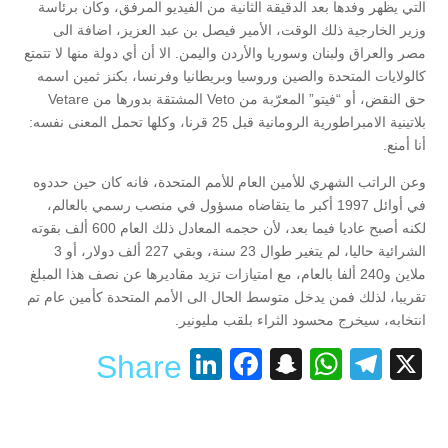
التي يظهر وفدها بعد الدقيقة الثانية من الفيديو المرفق، وكان برئاسة
وزير الخارجية ذلك الوقت، الأمير فيصل بن عبد العزيز، اضافة الى
مصر والعراق ولبنان وسوريا والأردن واليمن. الا أن أي دولة منها لا تتمتع
كالولايات المتحدة والصين وروسيا وبريطانيا وفرنسا، بكنز ثمين اسمه
حق النقض، أو “فيتو” المعرّبة من Veto المشتقة بدورها من Vetare
بلاتينية الامبراطورية الرومانية قبل 25 قرنا، وكلها تحمل المعنى نفسه:
أنا أمنع.
وعن الراتب الشهري للأمين العام للأمم المتحدة، فانه كان حين حددوه
في أوائل 1997 أكبر ما يتقاضاه مسؤول في منصب رسمي بالعالم،
لكنه أصبح عاديا فيما بعد، لأن حجمه المعادل ذلك العام 600 ألف بقوته
الشرائية حاليا، لم يتغير طوال 23 سنة، وبقي 227 ألف دولار، أو 3
ملاين و240 ألفا بالعام، مع امتيازات تزيد مقاديرها عن نصف هذا المبلغ
تقريبا، لذلك فمن يدخل متوسط الحال الى الأمم المتحدة كأمين عام تم
انتخابه، سيخرج محسود الثراء بلقب مليونير.
LinkedIn
Facebook
Snapchat
WhatsApp
Telegram
X
Share