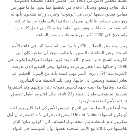
عقدها مجلس الأمن في 1957 على هامش انعقاد الجمعية العمومية
ذلك العام، ومنعوا وسائل الاعلام من تغطيتها كما يبدو. أما ما ظهر من
مقاطع فيديو، بعضها عربي في “يوتيوب” وغيره، وزعم منتجوها بأنها له
وهو يلقي خطابه، فانتاجها مفبرك، بخلاف الثاني طولا بين ما عرفته
المنظمة من خطابات، وهو الذي ألقاه الزعيم الكوبي فيدل كاسترو،
واستغرق في 1960 أكثر من 4 ساعات ونصف الساعة.
ومن يبحث عن الخطاب الأكثر تأثيرا بمن استمعوا اليه في قاعة الأمم
المتحدة وعبر الشاشات الصغيرة بالعالم، سيجد أن صاحبه كان أمير
الكويت، الشيخ جابر الصباح.. ألقاه بعد غزو القوات العراقية للكويت في
1990 واحتلالها عند الفجر وزعزعة وجدانها، وفي الفيديو الذي تعرضه
“العربية.نت” الآن، نرى الأمير ينهي كلمته بآية من التنزيل الحكيم، ثم
يغادر المنصة ويجلس الى جانبها، وفي تلك اللحظة هبّ المتأثرون
بكلامه، وقاموا بما جعله يجهد ليحبس دموعه تأثرا برؤيتهم وقد استمروا
بتصفيق لم يتوقف طوال دقيقة و23 ثانية، لذلك اعتبروه أطول تصفيق
عرفته الأمم المتحدة بتاريخها.
نجد أيضا عن المنظمة التي اقترح الرئيس الأميركي فرانكلين روزفلت
أن يكون اسمها United Nations المعروف بحرفي UN اختصارا، أن أول
سكرتير عام للمنظمة يتم منحه نوبل للسلام، كان “كوفي عنان” الذي
تقاسمها في 2001 مع الأمم المتحدة نفسها، وأن أندونيسيا هي الدولة