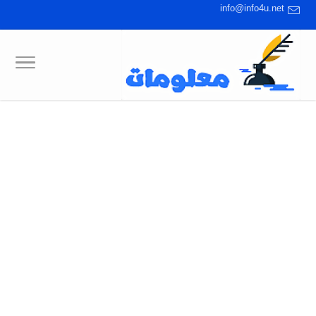
info@info4u.net