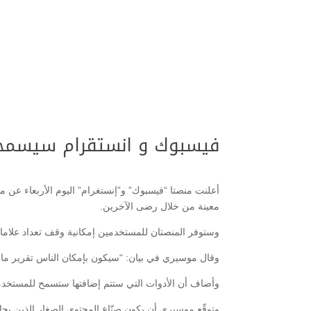
فيسبوك و انستقرام سيسمحان
أعلنت منصتا “فيسبوك” و”إنستغرام” اليوم الأربعاء ع
معينة من خلال رضى الآخرين.
وستوفر المنصتان للمستخدمين إمكانية وقف تعداد علاما
وقال موسيري في بيان: “سيكون بإمكان الناس تقرير ما إذا
وأضاف أن الأدوات التي ستتم إضافتها ستسمح للمستخدمي
وتوقّع موسيري أن يكون صنّاع المحتوى الصغار الذين يحا