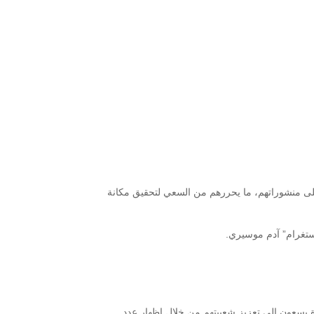
لى منشوراتهم، ما يحررهم من السعي لتحقيق مكانة
ستغرام” آدم موسيري.
دة يسعون إلى تعزيز شعبيتهم من خلال إظهار عدد