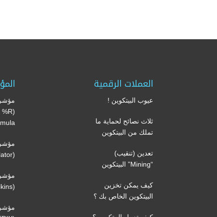
العملات الرقمية
المؤ
عيوب البيتكوين !
مؤشر 
’s %R
ثلاث نصائح لحماية ما
mula)
تملك من البيتكوين
مؤشر 
تعدين (تنقيب)
(Volume oscillator)
“Mining” البيتكوين
مؤشر 
كيف يمكن تخزين
(Volatility Chaikins)
البيتكوين الخاص بك ؟
مؤشر