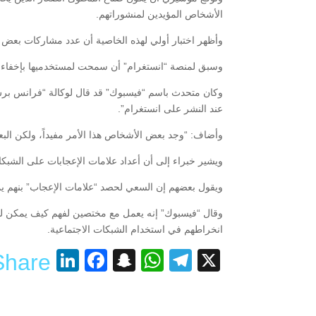
الأشخاص المؤيدين لمنشوراتهم.
وأظهر اختبار أولي لهذه الخاصية أن عدد مشاركات بعض
وسبق لمنصة “انستغرام” أن سمحت لمستخدميها بإخفاء ع
عند النشر على انستغرام”.
وأضاف: “وجد بعض الأشخاص هذا الأمر مفيداً، ولكن البعض 
ويشير خبراء إلى أن أعداد علامات الإعجابات على الشبك
ويقول بعضهم إن السعي لحصد “علامات الإعجاب” بنهم يم
وقال “فيسبوك” إنه يعمل مع مختصين لفهم كيف يمكن لبعض
انخراطهم في استخدام الشبكات الاجتماعية.
nkedIn
acebook
Snapchat
WhatsApp
Telegram
X
Share