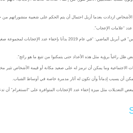
 الأشخاص ازدادت بعدما أزيل احتمال أن يتم الحكم على شعبية منشوراتهم من 
دد “علامات الإعجاب”.
وكان متحدث باسم “فيسبوك” قد قال لوكالة “فرانس برس” في أبريل الماضي: “في
ظل راغباً برؤية مثل هذه الأعداد حتى يتمكنوا من تتبع ما هو رائج”.
ات الاجتماعية وما يمكن أن ترمز له على صعيد مكانة أو قيمة الأشخاص تثير مخا
كن أن يسبب إدماناً وأن تكون له آثار مدمرة خاصة في أوساط الشباب.
 التعديلات مثل ميزة إخفاء عدد الإعجابات المتوافرة على “انستغرام” أن تدع
Li
F